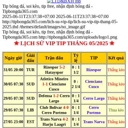
Tip bóng đá, soi kèo, tip free, nhận định bóng đá -
Tipbongda365.com
2025-06-11T23:37:38+07:00
2025-06-11T23:37:38+07:00
http://tipbongda365.com/lich-su-vip-tip/lich-su-vip-tip-thang-05-
2025.tbd
/themes/default/images/no_image.gif
Tip bóng đá, soi kèo, tip free, nhận định bóng đá -
Tipbongda365.com
http://tipbongda365.com/uploads/logo1.png
✬ LỊCH SỬ VIP TIP THÁNG 05/2025 ✬
Giải
Tỷ
Ngày giờ
Trận đấu
TIP
Kết quả
đấu
lệ
Rizespor
5-2
0 : 1
31/05 20:00
TUR
Rizespor
Thắng kèo
Hatayspor
1/2
Atletico Mineiro
0 :
Cienciano
30/05 07:30
SUD
1-1
Cienciano
Thắng kèo
2 1/4
Cusco
Cusco
Defensa
1-2
Cerro
0 : 1
29/05 07:30
SUD
Cerro Largo
Thắng kèo
Largo
1/4
Club Bolivar
4-0
0 : 1
Cerro
29/05 07:30
LIB
Thua kèo
Cerro Porteno
1/4
Porteno
Trans Narva
4-2
0 : 1
27/05 23:00
EST
Trans Narva
Thắng kèo
Harju Laagri
1/4