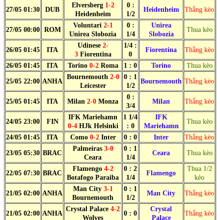
Elversberg
1-2
0 :
27/05 01:30
DUB
Heidenheim
Thắng kèo
Heidenheim
1/2
Voluntari
2-1
0 :
Unirea
27/05 00:00
ROM
Thua kèo
Unirea Slobozia
1/4
Slobozia
Udinese
2-
1/4 :
26/05 01:45
ITA
Fiorentina
Thắng kèo
3
Fiorentina
0
26/05 01:45
ITA
Torino
0-2
Roma
1 : 0
Torino
Thua kèo
Bournemouth
2-0
0 : 1
25/05 22:00
ANHA
Bournemouth
Thắng kèo
Leicester
1/2
0 :
25/05 01:45
ITA
Milan
2-0
Monza
Milan
Thắng kèo
3/4
IFK Mariehamn
1 1/4
IFK
24/05 23:00
FIN
Thua kèo
0-4
HJk Helsinki
: 0
Mariehamn
24/05 01:45
ITA
Como
0-2
Inter
0 : 0
Inter
Thắng kèo
Palmeiras
3-0
0 : 1
23/05 05:30
BRAC
Ceara
Thua kèo
Ceara
1/4
Flamengo
4-2
0 : 2
Thua 1/2
22/05 07:30
BRAC
Flamengo
Botafogo Paraiba
1/4
kèo
Man City
3-1
0 : 1
21/05 02:00
ANHA
Man City
Thắng kèo
Bournemouth
1/2
Crystal Palace
4-2
Crystal
21/05 02:00
ANHA
0 : 0
Thắng kèo
Wolves
Palace