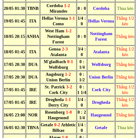
Cordoba
1-2
20/05 01:30
TBNB
0 : 0
Cordoba
Thua kèo
Mirandes
Hellas Verona
1-1
1/4 :
Thắng 1/2
19/05 01:45
ITA
Hellas Verona
Como
0
kèo
West Ham
1-2
Nottingham
18/05 20:15
ANHA
Nottingham
0 : 0
Thắng kèo
Forest
Forest
Genoa
2-3
3/4 :
Thắng 1/2
18/05 01:45
ITA
Atalanta
Atalanta
0
kèo
M'gladbach
0-1
0 :
17/05 20:30
DUA
Wolfsburg
Thắng kèo
Wolfsburg
1/4
Augsburg
1-2
0 :
17/05 20:30
DUA
Union Berlin
Thắng kèo
Union Berlin
1/2
St. Patrick
3-2
0 :
Thắng 1/2
17/05 01:45
IRE
Cork City
Cork City
1 1/4
kèo
Drogheda
1-1
1/4 :
Thắng 1/2
17/05 01:45
IRE
Drogheda
Derry City
0
kèo
Rosenborg
1-0
0 : 2
16/05 23:00
NOR
Haugesund
Thắng kèo
Haugesund
1/4
Getafe
0-2
Athletic
1/4 :
16/05 02:30
TBNA
Getafe
Thua kèo
Bilbao
0
Alaves
1-0
0 :