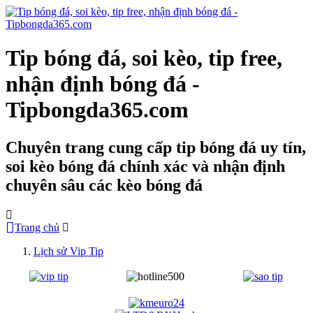
Tip bóng đá, soi kèo, tip free,
nhận định bóng đá -
Tipbongda365.com
Chuyên trang cung cấp tip bóng đá uy tín,
soi kèo bóng đá chính xác và nhận định
chuyên sâu các kèo bóng đá
Trang chủ
Lịch sử Vip Tip