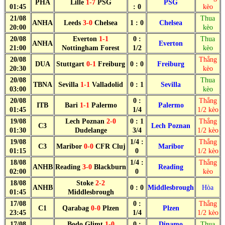
PHA
Lille
1-7
PSG
PSG
01:45
: 0
kèo
21/08
Thua
ANHA
Leeds
3-0
Chelsea
1 : 0
Chelsea
20:00
kèo
20/08
Everton
1-1
0 :
Thua
ANHA
Everton
21:00
Nottingham Forest
1/2
kèo
20/08
Thắng
DUA
Stuttgart
0-1
Freiburg
0 : 0
Freiburg
20:30
kèo
20/08
Thua
TBNA
Sevilla
1-1
Valladolid
0 : 1
Sevilla
03:00
kèo
20/08
0 :
Thắng
ITB
Bari
1-1
Palermo
Palermo
01:45
1/4
1/2 kèo
19/08
Lech Poznan
2-0
0 : 1
Thắng
C3
Lech Poznan
01:30
Dudelange
3/4
1/2 kèo
19/08
1/4 :
Thắng
C3
Maribor
0-0
CFR Cluj
Maribor
01:15
0
1/2 kèo
18/08
1/4 :
Thắng
ANHB
Reading
3-0
Blackburn
Reading
02:00
0
kèo
18/08
Stoke
2-2
ANHB
0 : 0
Middlesbrough
Hòa
01:45
Middlesbrough
17/08
0 :
Thắng
C1
Qarabag
0-0
Plzen
Plzen
23:45
1/4
1/2 kèo
17/08
Bodo Glimt
1-0
0 :
Dinamo
Thua