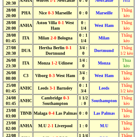
ANHA
Wolves
1-1
Newcastle
0 : 0
Newcastle
Hòa
20:30
28/08
Thắng
PHA
Nice
0-3
Marseille
0 : 0
Marseille
20:00
kèo
28/08
Aston Villa
0-1
West
0 :
Thắng
ANHA
West Ham
20:00
Ham
1/4
kèo
28/08
0 : 1
Thắng
ITA
Milan
2-0
Bologna
Milan
01:45
1/4
kèo
27/08
Hertha Berlin
0-1
3/4 :
Thắng
DUA
Dortmund
20:30
Dortmund
0
1/2 kèo
26/08
1/4 :
Thua
ITA
Monza
1-2
Udinese
Monza
23:30
0
kèo
26/08
3/4 :
Thắng
C3
Viborg
0-3
West Ham
West Ham
00:00
0
kèo
25/08
0 : 1
Thắng
ANHC
Leeds
3-1
Barnsley
Leeds
01:45
3/4
1/2 kèo
24/08
Cambridge
0-3
1 1/2
Thắng
ANHC
Southampton
01:45
Southampton
: 0
kèo
23/08
Thắng
TBNB
Malaga
0-4
Las Palmas
0 : 0
Las Palmas
03:00
kèo
23/08
Thắng
ANHA
M.U
2-1
Liverpool
1 : 0
M.U
02:00
kèo
22/08
1 1/4
Thắng