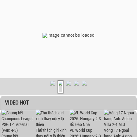
Image cannot be loaded
VIDEO HOT
Thử thách girl xinh
VL World Cup
Vòng 17 Ngoại
Chung kết
thay nội y lộ thiên
2026: Hungary 2-3
hạng Anh: Aston