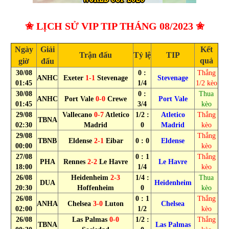
✬ LỊCH SỬ VIP TIP THÁNG 08/2023 ✬
Ngày
Giải
Kết
Trận đấu
Tỷ lệ
TIP
quả
giờ
đấu
30/08
0 :
Thắng
ANHC
Exeter
1-1
Stevenage
Stevenage
01:45
1/4
1/2 kèo
30/08
0 :
Thua
ANHC
Port Vale
0-0
Crewe
Port Vale
01:45
3/4
kèo
29/08
Vallecano
0-7
Atletico
1/2 :
Atletico
Thắng
TBNA
02:30
Madrid
0
Madrid
kèo
29/08
Thắng
TBNB
Eldense
2-1
Eibar
0 : 0
Eldense
00:00
kèo
27/08
0 : 1
Thắng
PHA
Rennes
2-2
Le Havre
Le Havre
18:00
1/4
kèo
26/08
Heidenheim
2-3
1/4 :
Thua
DUA
Heidenheim
20:30
Hoffenheim
0
kèo
26/08
0 : 1
Thắng
ANHA
Chelsea
3-0
Luton
Chelsea
02:00
1/2
kèo
26/08
Las Palmas
0-0
1/2 :
Thắng
TBNA
Las Palmas