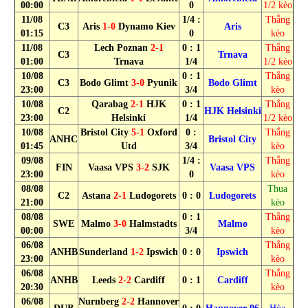
00:00
0
1/2 kèo
11/08
1/4 :
Thắng
C3
Aris
1-0
Dynamo Kiev
Aris
01:15
0
kèo
11/08
Lech Poznan
2-1
0 : 1
Thắng
C3
Trnava
01:00
Trnava
1/4
1/2 kèo
10/08
0 : 1
Thắng
C3
Bodo Glimt
3-0
Pyunik
Bodo Glimt
23:00
3/4
kèo
10/08
Qarabag
2-1
HJK
0 : 1
Thắng
C2
HJK Helsinki
23:00
Helsinki
1/4
1/2 kèo
10/08
Bristol City
5-1
Oxford
0 :
Thắng
ANHC
Bristol City
01:45
Utd
3/4
kèo
09/08
1/4 :
Thắng
FIN
Vaasa VPS
3-2
SJK
Vaasa VPS
23:00
0
kèo
08/08
Thua
C2
Astana
2-1
Ludogorets
0 : 0
Ludogorets
21:00
kèo
08/08
0 : 1
Thắng
SWE
Malmo
3-0
Halmstadts
Malmo
00:00
3/4
kèo
06/08
Thắng
ANHB
Sunderland
1-2
Ipswich
0 : 0
Ipswich
23:00
kèo
06/08
Thắng
ANHB
Leeds
2-2
Cardiff
0 : 1
Cardiff
20:30
kèo
06/08
Nurnberg
2-2
Hannover