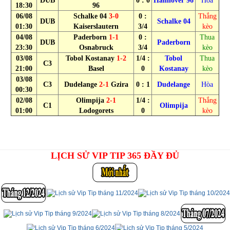
DUB
0 : 0
Hannover 96
Hòa
18:30
96
06/08
Schalke 04
3-0
0 :
Thắng
DUB
Schalke 04
01:30
Kaiserslautern
3/4
kèo
04/08
Paderborn
1-1
0 :
Thua
DUB
Paderborn
23:30
Osnabruck
3/4
kèo
03/08
Tobol Kostanay
1-2
1/4 :
Tobol
Thua
C3
21:00
Basel
0
Kostanay
kèo
03/08
C3
Dudelange
2-1
Gzira
0 : 1
Dudelange
Hòa
00:30
02/08
Olimpija
2-1
1/4 :
Thắng
C1
Olimpija
01:00
Lodogorets
0
kèo
LỊCH SỬ VIP TIP 365 ĐẦY ĐỦ