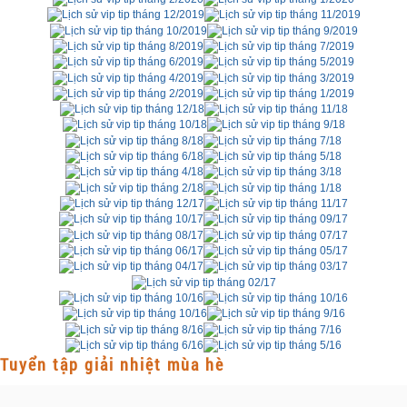
Tuyển tập giải nhiệt mùa hè