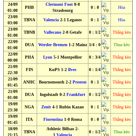
24/09
Clermont Foot
0-0
PHB
0 : 0
Hòa
01:00
Strasbourg
23/09
TBNA
Valencia
2-1 Leganes
0 : 1
Hòa
03:00
23/09
TBNB
Vallecano
2-0 Getafe
0 : 1/2
Thắng kèo
01:00
22/09
DUA
Werder Bremen
1-2 Mainz
1/4 : 0
Thua kèo
01:00
22/09
PHA
Lyon
5-1 Montpellier
0 : 3/4
Thắng kèo
00:00
21/09
FIN
KuPS 1-2
Ilves
0 : 1/4
Thắng kèo
22:30
21/09
ANHC
Bournemouth 2-2
Preston
0 : 1
Thắng kèo
01:45
21/09
DUA
Ingolstadt 0-2
Frankfurt
0 : 1/2
Thắng kèo
01:00
19/09
NGA
Zenit
4-1 Rubin Kazan
0 : 1
Thắng kèo
23:30
19/09
ITA
Fiorentina
1-0 Roma
0 : 0
Thắng kèo
01:45
18/09
Athletic Bilbao 2-
TBNA
0 : 1/2
Thua kèo
21:15
1
Valencia