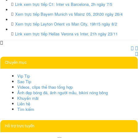
Link xem trực tiếp C1: Inter vs Barcelona, 2h ngày 7/5
Xem trực tiếp Bayern Munich vs Mainz 05, 20h30 ngày 26/4
Xem trực tiếp Leyton Orient vs Man City, 19h15 ngày 8/2
Link xem trực tiếp Hellas Verona vs Inter, 21h ngày 23/11
Chuyên mục
Vip Tip
Sao Tip
Videos, clips thể thao tổng hợp
Ảnh đẹp bóng đá, ảnh người mẫu, bikini nóng bỏng
Khuyến mãi
Liên hệ
Tìm kiếm
Hỗ trợ trực tuyến