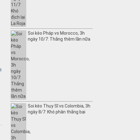
Soi kèo Pháp vs Morocco, 3h
ngày 10/7: Thắng thêm lần nữa
Soi kèo Thụy Sĩ vs Colombia, 3h
ngày 8/7: Khó phân thắng bại