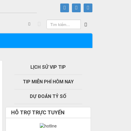
LỊCH SỬ VIP TIP
TIP MIỄN PHÍ HÔM NAY
DỰ ĐOÁN TỶ SỐ
HỖ TRỢ TRỰC TUYẾN