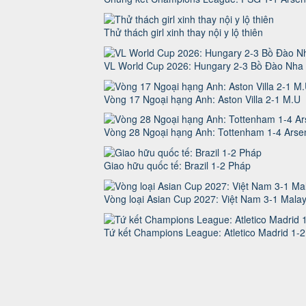
Thử thách girl xinh thay nội y lộ thiên
VL World Cup 2026: Hungary 2-3 Bồ Đào Nha
Vòng 17 Ngoại hạng Anh: Aston Villa 2-1 M.U
Vòng 28 Ngoại hạng Anh: Tottenham 1-4 Arse
Giao hữu quốc tế: Brazil 1-2 Pháp
Vòng loại Asian Cup 2027: Việt Nam 3-1 Malay
Tứ kết Champions League: Atletico Madrid 1-2