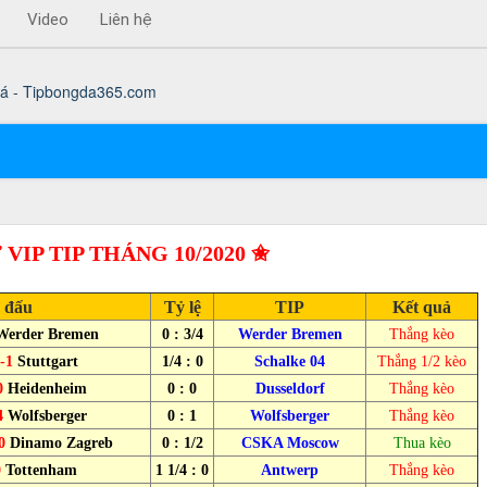
Video
Liên hệ
 VIP TIP THÁNG 10/2020 ✬
 đấu
Tỷ lệ
TIP
Kết quả
erder Bremen
0 : 3/4
Werder Bremen
Thắng kèo
-1
Stuttgart
1/4 : 0
Schalke 04
Thắng 1/2 kèo
0
Heidenheim
0 : 0
Dusseldorf
Thắng kèo
4
Wolfsberger
0 : 1
Wolfsberger
Thắng kèo
0
Dinamo Zagreb
0 : 1/2
CSKA Moscow
Thua kèo
0
Tottenham
1 1/4 : 0
Antwerp
Thắng kèo