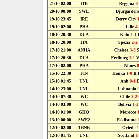
21/10 02:00
ITB
Reggina
0
20/10 00:00
SWE
Djurgarden
19/10 23:45
IRE
Derry City
19/10 02:00
PHA
Lille
4
18/10 20:30
DUA
Koln
1-1
F
18/10 20:00
ITA
Spezia
2-2
17/10 21:00
ANHA
Chelsea
3-3
S
17/10 20:30
DUA
Freiburg
1-1
W
17/10 02:00
PHA
Nimes
0
15/10 22:30
FIN
Honka
1-0
IF
15/10 01:45
UNL
Anh
0-1
Đ
14/10 23:00
UNL
Lithuania
14/10 07:30
WC
Chile
2-2
14/10 03:00
WC
Bolivia
1-2
14/10 01:00
GHQ
Morocco
13/10 00:00
SWE2
Eskilstuna
12/10 02:00
TBNB
Oviedo
1
12/10 01:45
UNL
Scotland
1