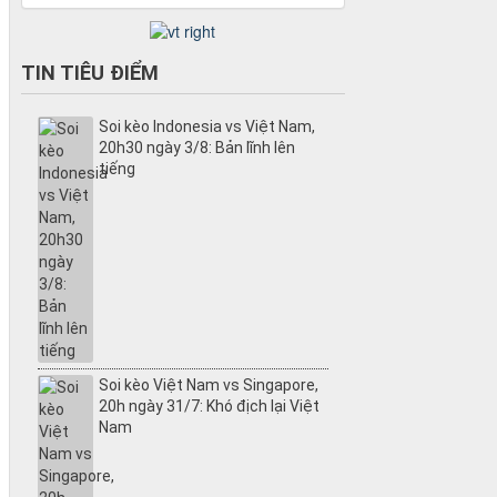
TIN TIÊU ĐIỂM
Soi kèo Indonesia vs Việt Nam,
20h30 ngày 3/8: Bản lĩnh lên
tiếng
Soi kèo Việt Nam vs Singapore,
20h ngày 31/7: Khó địch lại Việt
Nam