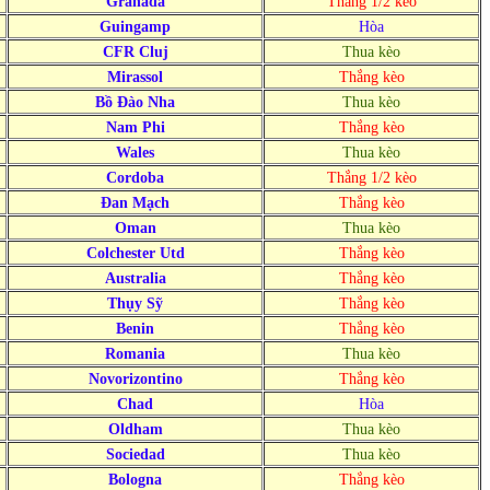
Granada
Thắng 1/2 kèo
Guingamp
Hòa
CFR Cluj
Thua kèo
Mirassol
Thắng kèo
Bồ Đào Nha
Thua kèo
Nam Phi
Thắng kèo
Wales
Thua kèo
Cordoba
Thắng 1/2 kèo
Đan Mạch
Thắng kèo
Oman
Thua kèo
Colchester Utd
Thắng kèo
Australia
Thắng kèo
Thụy Sỹ
Thắng kèo
Benin
Thắng kèo
Romania
Thua kèo
Novorizontino
Thắng kèo
Chad
Hòa
Oldham
Thua kèo
Sociedad
Thua kèo
Bologna
Thắng kèo