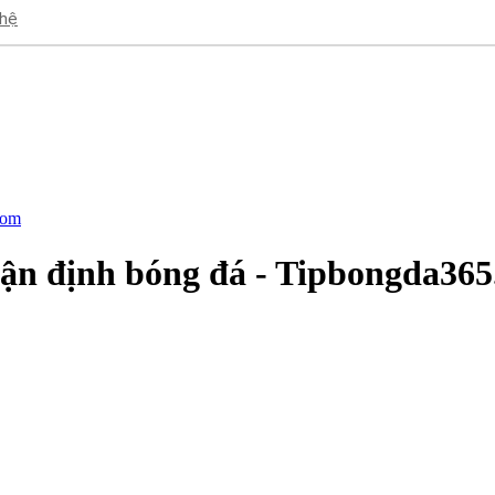
 hệ
 nhận định bóng đá - Tipbongda36