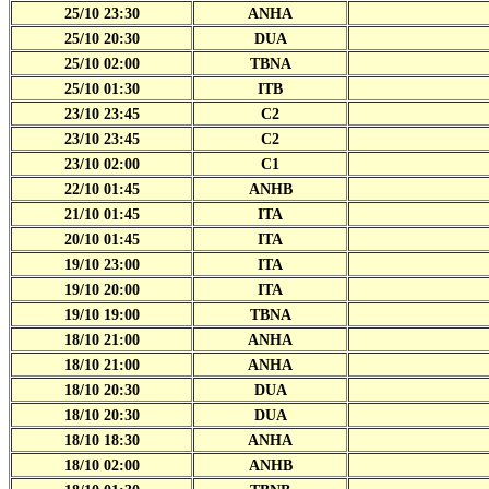
25/10 23:30
ANHA
25/10 20:30
DUA
25/10 02:00
TBNA
25/10 01:30
ITB
23/10 23:45
C2
23/10 23:45
C2
23/10 02:00
C1
22/10 01:45
ANHB
21/10 01:45
ITA
20/10 01:45
ITA
19/10 23:00
ITA
19/10 20:00
ITA
19/10 19:00
TBNA
18/10 21:00
ANHA
18/10 21:00
ANHA
18/10 20:30
DUA
18/10 20:30
DUA
18/10 18:30
ANHA
18/10 02:00
ANHB