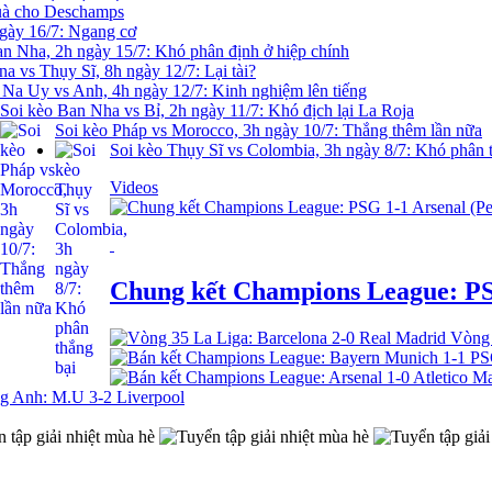
Quà cho Deschamps
ngày 16/7: Ngang cơ
n Nha, 2h ngày 15/7: Khó phân định ở hiệp chính
na vs Thụy Sĩ, 8h ngày 12/7: Lại tài?
 Na Uy vs Anh, 4h ngày 12/7: Kinh nghiệm lên tiếng
Soi kèo Ban Nha vs Bỉ, 2h ngày 11/7: Khó địch lại La Roja
Soi kèo Pháp vs Morocco, 3h ngày 10/7: Thắng thêm lần nữa
Soi kèo Thụy Sĩ vs Colombia, 3h ngày 8/7: Khó phân 
Videos
Chung kết Champions League: PSG
Vòng 
g Anh: M.U 3-2 Liverpool