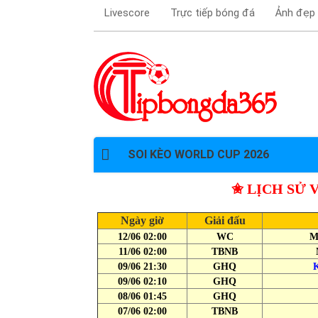
Livescore
Trực tiếp bóng đá
Ảnh đẹp
SOI KÈO WORLD CUP 2026
✬ LỊCH SỬ 
Ngày giờ
Giải đấu
12/06 02:00
WC
M
11/06 02:00
TBNB
09/06 21:30
GHQ
K
09/06 02:10
GHQ
08/06 01:45
GHQ
07/06 02:00
TBNB