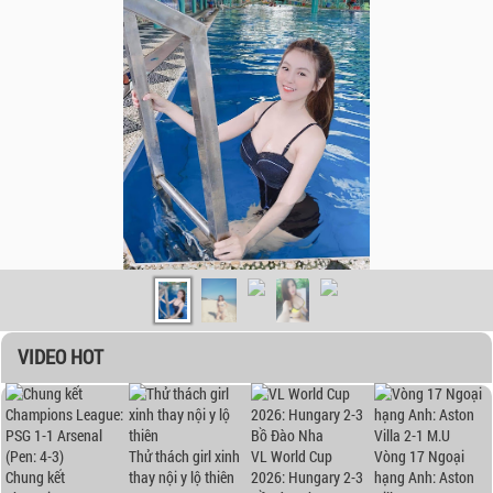
VIDEO HOT
Thử thách girl xinh
VL World Cup
Vòng 17 Ngoại
Chung kết
thay nội y lộ thiên
2026: Hungary 2-3
hạng Anh: Aston