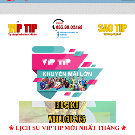
✬ LỊCH SỬ VIP TIP MỚI NHẤT THÁNG ✬