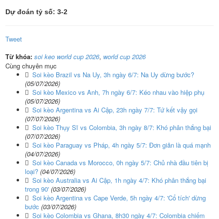
Dự đoán tỷ số: 3-2
Tweet
Từ khóa:
soi keo world cup 2026
,
world cup 2026
Cùng chuyên mục
Soi kèo Brazil vs Na Uy, 3h ngày 6/7: Na Uy dừng bước?
(05/07/2026)
Soi kèo Mexico vs Anh, 7h ngày 6/7: Kéo nhau vào hiệp phụ
(05/07/2026)
Soi kèo Argentina vs Ai Cập, 23h ngày 7/7: Tứ kết vậy gọi
(07/07/2026)
Soi kèo Thụy Sĩ vs Colombia, 3h ngày 8/7: Khó phân thắng bại
(07/07/2026)
Soi kèo Paraguay vs Pháp, 4h ngày 5/7: Đơn giản là quá mạnh
(04/07/2026)
Soi kèo Canada vs Morocco, 0h ngày 5/7: Chủ nhà đầu tiên bị
loại?
(04/07/2026)
Soi kèo Australia vs Ai Cập, 1h ngày 4/7: Khó phân thắng bại
trong 90'
(03/07/2026)
Soi kèo Argentina vs Cape Verde, 5h ngày 4/7: 'Cổ tích' dừng
bước
(03/07/2026)
Soi kèo Colombia vs Ghana, 8h30 ngày 4/7: Colombia chiếm