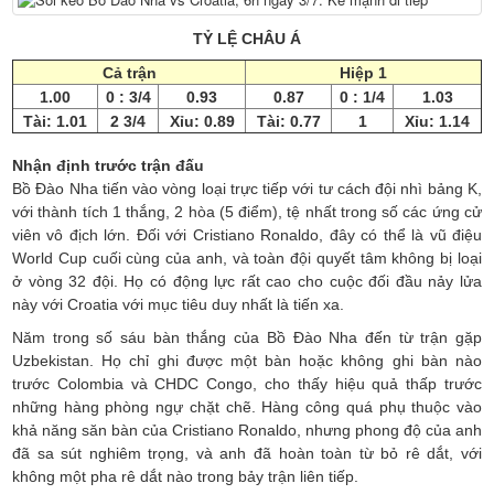
TỶ LỆ CHÂU Á
Cả trận
Hiệp 1
1.00
0 : 3/4
0.93
0.87
0 : 1/4
1.03
Tài: 1.01
2 3/4
Xỉu: 0.89
Tài: 0.77
1
Xỉu: 1.14
Nhận định trước trận đấu
Bồ Đào Nha tiến vào vòng loại trực tiếp với tư cách đội nhì bảng K,
với thành tích 1 thắng, 2 hòa (5 điểm), tệ nhất trong số các ứng cử
viên vô địch lớn. Đối với Cristiano Ronaldo, đây có thể là vũ điệu
World Cup cuối cùng của anh, và toàn đội quyết tâm không bị loại
ở vòng 32 đội. Họ có động lực rất cao cho cuộc đối đầu nảy lửa
này với Croatia với mục tiêu duy nhất là tiến xa.
Năm trong số sáu bàn thắng của Bồ Đào Nha đến từ trận gặp
Uzbekistan. Họ chỉ ghi được một bàn hoặc không ghi bàn nào
trước Colombia và CHDC Congo, cho thấy hiệu quả thấp trước
những hàng phòng ngự chặt chẽ. Hàng công quá phụ thuộc vào
khả năng săn bàn của Cristiano Ronaldo, nhưng phong độ của anh
đã sa sút nghiêm trọng, và anh đã hoàn toàn từ bỏ rê dắt, với
không một pha rê dắt nào trong bảy trận liên tiếp.