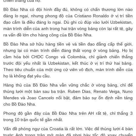
chiến thắng của họ.
Bồ Đào Nha có đội hình đầy đủ, không có chấn thương lớn nào
đáng lo ngại, nhưng phong độ của Cristiano Ronaldo ở vị trí tiền
đạo cắm là điều đáng lo ngại. Dù ghi cú đúp vào lưới Uzbekistan,
màn trình diễn của anh trong hai trận vòng bảng còn lại rất tệ, gây
ra vấn đề lớn cho hàng công của Bồ Đào Nha.
Bồ Đào Nha sở hữu hàng tiền vệ và tiền đạo đẳng cấp thế giới,
nhưng lại có màn trình diễn đáng thất vọng ở vòng bảng. Họ bị
cầm hòa bởi CHDC Congo và Colombia, chỉ giành chiến thắng
trước đội yếu nhất là Uzbekistan, kết thúc ở vị trí thứ hai bảng.
Theo tiêu chuẩn của một ứng cử viên vô địch, màn trình diễn của
họ là không đạt yêu cầu.
Hàng thủ của Bồ Đào Nha vẫn vững chắc ở vòng bảng, chỉ để
thủng lưới một bàn sau ba trận. Ruben Dias, Renato Veiga, Nuno
Mendes và Joao Cancelo nổi bật, đảm bảo sự ổn định nền tảng
cho Bồ Đào Nha.
Phong độ gần đây của Bồ Đào Nha trên AH rất tệ, chỉ thắng 3
trong 10 trận quốc tế gần nhất.
Vấn đề phòng ngự của Croatia là rất lớn. Việc để thủng lưới 4 bàn
trước Anh trong trận mở màn đã phơi bày tốc độ xoay chuyển