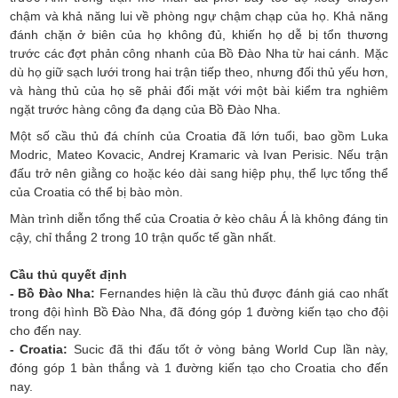
chậm và khả năng lui về phòng ngự chậm chạp của họ. Khả năng
đánh chặn ở biên của họ không đủ, khiến họ dễ bị tổn thương
trước các đợt phản công nhanh của Bồ Đào Nha từ hai cánh. Mặc
dù họ giữ sạch lưới trong hai trận tiếp theo, nhưng đối thủ yếu hơn,
và hàng thủ của họ sẽ phải đối mặt với một bài kiểm tra nghiêm
ngặt trước hàng công đa dạng của Bồ Đào Nha.
Một số cầu thủ đá chính của Croatia đã lớn tuổi, bao gồm Luka
Modric, Mateo Kovacic, Andrej Kramaric và Ivan Perisic. Nếu trận
đấu trở nên giằng co hoặc kéo dài sang hiệp phụ, thể lực tổng thể
của Croatia có thể bị bào mòn.
Màn trình diễn tổng thể của Croatia ở kèo châu Á là không đáng tin
cậy, chỉ thắng 2 trong 10 trận quốc tế gần nhất.
Cầu thủ quyết định
- Bồ Đào Nha:
Fernandes hiện là cầu thủ được đánh giá cao nhất
trong đội hình Bồ Đào Nha, đã đóng góp 1 đường kiến tạo cho đội
cho đến nay.
- Croatia:
Sucic đã thi đấu tốt ở vòng bảng World Cup lần này,
đóng góp 1 bàn thắng và 1 đường kiến tạo cho Croatia cho đến
nay.