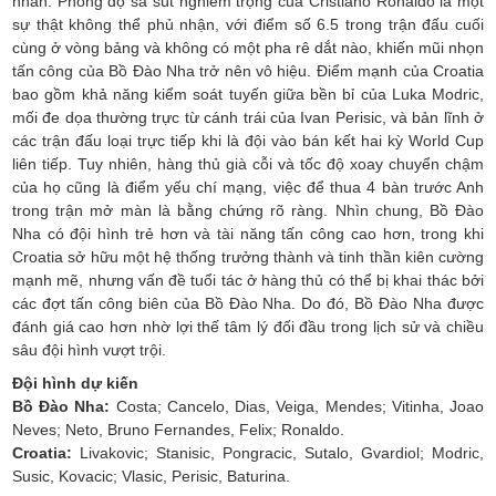
nhân. Phong độ sa sút nghiêm trọng của Cristiano Ronaldo là một
sự thật không thể phủ nhận, với điểm số 6.5 trong trận đấu cuối
cùng ở vòng bảng và không có một pha rê dắt nào, khiến mũi nhọn
tấn công của Bồ Đào Nha trở nên vô hiệu. Điểm mạnh của Croatia
bao gồm khả năng kiểm soát tuyến giữa bền bỉ của Luka Modric,
mối đe dọa thường trực từ cánh trái của Ivan Perisic, và bản lĩnh ở
các trận đấu loại trực tiếp khi là đội vào bán kết hai kỳ World Cup
liên tiếp. Tuy nhiên, hàng thủ già cỗi và tốc độ xoay chuyển chậm
của họ cũng là điểm yếu chí mạng, việc để thua 4 bàn trước Anh
trong trận mở màn là bằng chứng rõ ràng. Nhìn chung, Bồ Đào
Nha có đội hình trẻ hơn và tài năng tấn công cao hơn, trong khi
Croatia sở hữu một hệ thống trưởng thành và tinh thần kiên cường
mạnh mẽ, nhưng vấn đề tuổi tác ở hàng thủ có thể bị khai thác bởi
các đợt tấn công biên của Bồ Đào Nha. Do đó, Bồ Đào Nha được
đánh giá cao hơn nhờ lợi thế tâm lý đối đầu trong lịch sử và chiều
sâu đội hình vượt trội.
Đội hình dự kiến
Bồ Đào Nha:
Costa; Cancelo, Dias, Veiga, Mendes; Vitinha, Joao
Neves; Neto, Bruno Fernandes, Felix; Ronaldo.
Croatia:
Livakovic; Stanisic, Pongracic, Sutalo, Gvardiol; Modric,
Susic, Kovacic; Vlasic, Perisic, Baturina.