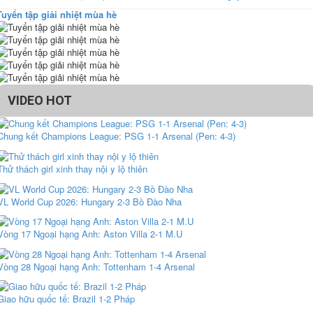
Tuyển tập giải nhiệt mùa hè
VIDEO HOT
Chung kết Champions League: PSG 1-1 Arsenal (Pen: 4-3)
Thử thách girl xinh thay nội y lộ thiên
VL World Cup 2026: Hungary 2-3 Bồ Đào Nha
Vòng 17 Ngoại hạng Anh: Aston Villa 2-1 M.U
Vòng 28 Ngoại hạng Anh: Tottenham 1-4 Arsenal
Giao hữu quốc tế: Brazil 1-2 Pháp