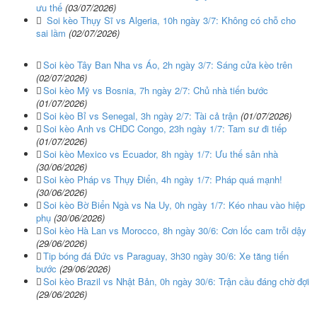
ưu thế
(03/07/2026)
Soi kèo Thụy Sĩ vs Algeria, 10h ngày 3/7: Không có chỗ cho
sai lầm
(02/07/2026)
Soi kèo Tây Ban Nha vs Áo, 2h ngày 3/7: Sáng cửa kèo trên
(02/07/2026)
Soi kèo Mỹ vs Bosnia, 7h ngày 2/7: Chủ nhà tiến bước
(01/07/2026)
Soi kèo Bỉ vs Senegal, 3h ngày 2/7: Tài cả trận
(01/07/2026)
Soi kèo Anh vs CHDC Congo, 23h ngày 1/7: Tam sư đi tiếp
(01/07/2026)
Soi kèo Mexico vs Ecuador, 8h ngày 1/7: Ưu thế sân nhà
(30/06/2026)
Soi kèo Pháp vs Thụy Điển, 4h ngày 1/7: Pháp quá mạnh!
(30/06/2026)
Soi kèo Bờ Biển Ngà vs Na Uy, 0h ngày 1/7: Kéo nhau vào hiệp
phụ
(30/06/2026)
Soi kèo Hà Lan vs Morocco, 8h ngày 30/6: Cơn lốc cam trỗi dậy
(29/06/2026)
Tip bóng đá Đức vs Paraguay, 3h30 ngày 30/6: Xe tăng tiến
bước
(29/06/2026)
Soi kèo Brazil vs Nhật Bản, 0h ngày 30/6: Trận cầu đáng chờ đợi
(29/06/2026)