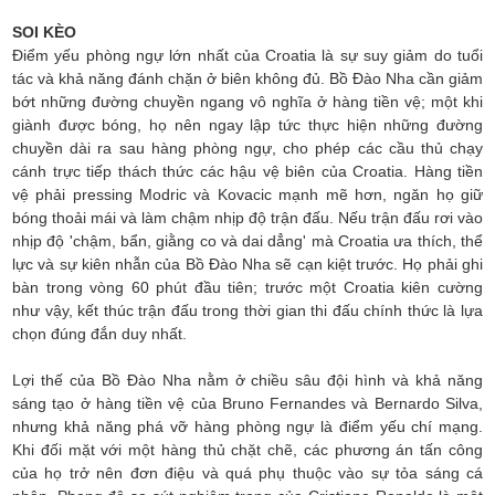
SOI KÈO
Điểm yếu phòng ngự lớn nhất của Croatia là sự suy giảm do tuổi
tác và khả năng đánh chặn ở biên không đủ. Bồ Đào Nha cần giảm
bớt những đường chuyền ngang vô nghĩa ở hàng tiền vệ; một khi
giành được bóng, họ nên ngay lập tức thực hiện những đường
chuyền dài ra sau hàng phòng ngự, cho phép các cầu thủ chạy
cánh trực tiếp thách thức các hậu vệ biên của Croatia. Hàng tiền
vệ phải pressing Modric và Kovacic mạnh mẽ hơn, ngăn họ giữ
bóng thoải mái và làm chậm nhịp độ trận đấu. Nếu trận đấu rơi vào
nhịp độ 'chậm, bẩn, giằng co và dai dẳng' mà Croatia ưa thích, thể
lực và sự kiên nhẫn của Bồ Đào Nha sẽ cạn kiệt trước. Họ phải ghi
bàn trong vòng 60 phút đầu tiên; trước một Croatia kiên cường
như vậy, kết thúc trận đấu trong thời gian thi đấu chính thức là lựa
chọn đúng đắn duy nhất.
Lợi thế của Bồ Đào Nha nằm ở chiều sâu đội hình và khả năng
sáng tạo ở hàng tiền vệ của Bruno Fernandes và Bernardo Silva,
nhưng khả năng phá vỡ hàng phòng ngự là điểm yếu chí mạng.
Khi đối mặt với một hàng thủ chặt chẽ, các phương án tấn công
của họ trở nên đơn điệu và quá phụ thuộc vào sự tỏa sáng cá