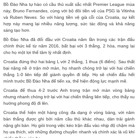
Bồ Đào Nha tự hào có cầu thủ xuất sắc nhất Premier League mùa
này, Bruno Fernandes, cùng với bộ đôi tiền vệ của PSG là Vitinha
và Ruben Neves. So với hàng tiền vệ già cỗi của Croatia, sự kết
hợp này mang lại nhiều năng lượng, sức tác động và khả năng
sáng tạo hơn.
Bồ Đào Nha đã đối đầu với Croatia năm lần trong các trận đấu
chính thức kể từ năm 2016, bất bại với 3 thắng, 2 hòa, mang lại
cho họ một lợi thế tâm lý nhất định.
Croatia đứng thứ hai bảng L với 2 thắng, 1 thua (6 điểm). Sau thất
bại nặng nề ở trận mở màn, họ nhanh chóng trở lại với hai chiến
thắng 1-0 liên tiếp để giành quyền đi tiếp. Họ sẽ chiến đấu hết
mình trước Bồ Đào Nha để tiến xa, thể hiện động lực mạnh mẽ.
Croatia để thua 4-2 trước Anh trong trận mở màn vòng bảng
nhưng nhanh chóng trở lại với hai chiến thắng liên tiếp, cho thấy xu
hướng phong độ đi lên.
Croatia thể hiện một hàng công đa dạng ở vòng bảng, với năm
bàn thắng được ghi bởi năm cầu thủ khác nhau, dàn trải gánh
nặng ghi bàn. Họ giỏi trong việc kéo trận đấu vào nhịp độ chậm mà
họ ưa thích, với những đường chuyền nhanh và chính xác là vũ khí