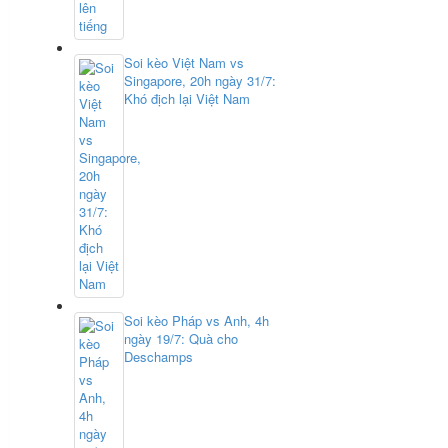
Soi kèo Việt Nam vs
Singapore, 20h ngày 31/7:
Khó địch lại Việt Nam
Soi kèo Pháp vs Anh, 4h
ngày 19/7: Quà cho
Deschamps