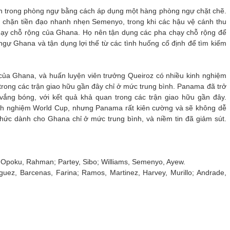
 trong phòng ngự bằng cách áp dụng một hàng phòng ngự chặt chẽ.
h chặn tiền đạo nhanh nhẹn Semenyo, trong khi các hậu vệ cánh thu
chạy chỗ rộng của Ghana. Họ nên tận dụng các pha chạy chỗ rộng để
gự Ghana và tận dụng lợi thế từ các tình huống cố định để tìm kiếm
của Ghana, và huấn luyện viên trưởng Queiroz có nhiều kinh nghiệm
 trong các trận giao hữu gần đây chỉ ở mức trung bình. Panama đã trở
ắng bóng, với kết quả khả quan trong các trận giao hữu gần đây.
kinh nghiệm World Cup, nhưng Panama rất kiên cường và sẽ không dễ
chức dành cho Ghana chỉ ở mức trung bình, và niềm tin đã giảm sút.
, Opoku, Rahman; Partey, Sibo; Williams, Semenyo, Ayew.
uez, Barcenas, Farina; Ramos, Martinez, Harvey, Murillo; Andrade,