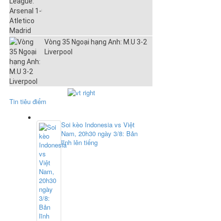
Vòng 35 Ngoại hạng Anh: M.U 3-2
Liverpool
Tin tiêu điểm
Soi kèo Indonesia vs Việt
Nam, 20h30 ngày 3/8: Bản
lĩnh lên tiếng