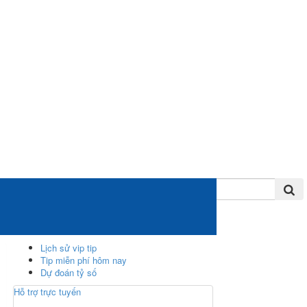
Lịch sử vip tip
Tip miễn phí hôm nay
Dự đoán tỷ số
Hỗ trợ trực tuyến