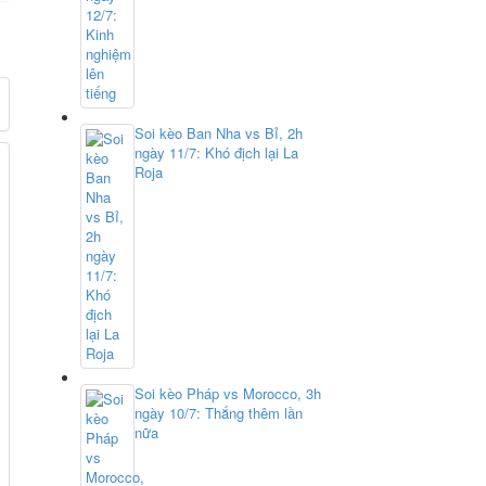
Soi kèo Ban Nha vs Bỉ, 2h
ngày 11/7: Khó địch lại La
Roja
Soi kèo Pháp vs Morocco, 3h
ngày 10/7: Thắng thêm lần
nữa