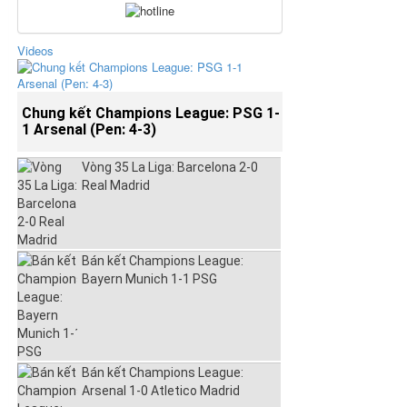
Videos
Chung kết Champions League: PSG 1-
1 Arsenal (Pen: 4-3)
Vòng 35 La Liga: Barcelona 2-0
Real Madrid
Bán kết Champions League:
Bayern Munich 1-1 PSG
Bán kết Champions League:
Arsenal 1-0 Atletico Madrid