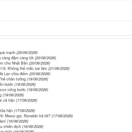
 quá mạnh
(20/06/2026)
g càng đậm càng tốt
(20/06/2026)
iểm cho Nhật Bản
(20/06/2026)
1/6: Không thể mắc sai lầm
(21/06/2026)
Hà Lan chia điểm
(20/06/2026)
 Thế chân tường
(19/06/2026)
iến bước
(19/06/2026)
occo vững bước
(19/06/2026)
g
(19/06/2026)
i cả trận
(17/06/2026)
 rửa hận
(17/06/2026)
 Messi gọi, Ronaldo trả lời?
(17/06/2026)
dan!
(16/06/2026)
u chiến dịch
(16/06/2026)
ác biệt
(16/06/2026)