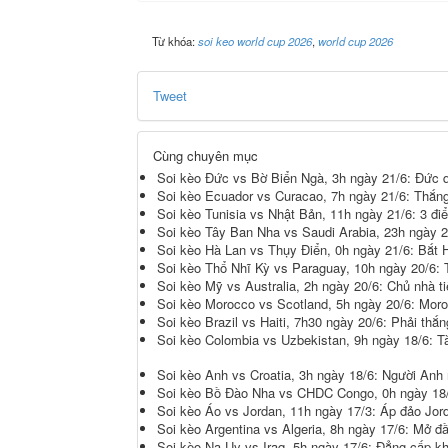
Từ khóa:
soi keo world cup 2026
,
world cup 2026
Tweet
Cùng chuyên mục
Soi kèo Đức vs Bờ Biển Ngà, 3h ngày 21/6: Đức
Soi kèo Ecuador vs Curacao, 7h ngày 21/6: Thắn
Soi kèo Tunisia vs Nhật Bản, 11h ngày 21/6: 3 đ
Soi kèo Tây Ban Nha vs Saudi Arabia, 23h ngày 2
Soi kèo Hà Lan vs Thụy Điển, 0h ngày 21/6: Bắt 
Soi kèo Thổ Nhĩ Kỳ vs Paraguay, 10h ngày 20/6:
Soi kèo Mỹ vs Australia, 2h ngày 20/6: Chủ nhà t
Soi kèo Morocco vs Scotland, 5h ngày 20/6: Mor
Soi kèo Brazil vs Haiti, 7h30 ngày 20/6: Phải thắn
Soi kèo Colombia vs Uzbekistan, 9h ngày 18/6: Tà
Soi kèo Anh vs Croatia, 3h ngày 18/6: Người Anh
Soi kèo Bồ Đào Nha vs CHDC Congo, 0h ngày 18/6:
Soi kèo Áo vs Jordan, 11h ngày 17/3: Áp đảo Jor
Soi kèo Argentina vs Algeria, 8h ngày 17/6: Mở đầ
Soi kèo Na Uy vs Iraq, 5h ngày 17/6: Đẳng cấp kh