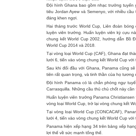
Đội hình Ghana bao gồm nhạc trưởng tuyến g
tiêu Jordan Ayew và Semenyo, với nhiều cầu t
đáng khen ngợi.
Hai tháng trước World Cup, Liên đoàn bóng 
luyện viên trưởng. Huấn luyện viên kỳ cựu 
chung kết World Cup 2002, hướng dẫn Bồ Đào
World Cup 2014 và 2018.
Tại vòng loại World Cup (CAF), Ghana đạt thàn
lưới 6, tiến vào vòng chung kết World Cup với
Sau khi đối đầu với Ghana, Panama cũng sẽ p
tiên rất quan trọng, và tinh thần của họ tương 
Đội hình Panama có lá chắn phòng ngự tuyến
Carrasquilla. Những cầu thủ chủ chốt này cần t
Huấn luyện viên trưởng Panama Christiansen 
vòng loại World Cup, trở lại vòng chung kết 
Tại vòng loại World Cup (CONCACAF), Panama 
lưới 4, tiến vào vòng chung kết World Cup với
Panama hiện xếp hạng 34 trên bảng xếp hạng
lợi thế về sức mạnh tổng thể.