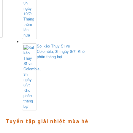
Soi kèo Thụy Sĩ vs
Colombia, 3h ngày 8/7: Khó
phân thắng bại
Tuyển tập giải nhiệt mùa hè