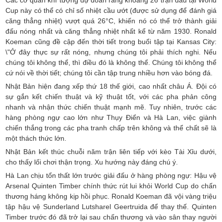
Cup này có thể có chỉ số nhiệt cầu ướt (được sử dụng để đánh giá
căng thẳng nhiệt) vượt quá 26°C, khiến nó có thể trở thành giải
đấu nóng nhất và căng thẳng nhiệt nhất kể từ năm 1930. Ronald
Koeman cũng đề cập đến thời tiết trong buổi tập tại Kansas City:
\"Ở đây thực sự rất nóng, nhưng chúng tôi phải thích nghi. Nếu
chúng tôi không thể, thì điều đó là không thể. Chúng tôi không thể
cứ nói về thời tiết; chúng tôi cần tập trung nhiều hơn vào bóng đá.
Nhật Bản hiện đang xếp thứ 18 thế giới, cao nhất châu Á. Đội có
sự gắn kết chiến thuật và kỹ thuật tốt, với các pha phản công
nhanh và nhận thức chiến thuật mạnh mẽ. Tuy nhiên, trước các
hàng phòng ngự cao lớn như Thụy Điển và Hà Lan, việc giành
chiến thắng trong các pha tranh chấp trên không và thể chất sẽ là
một thách thức lớn.
Nhật Bản kết thúc chuỗi năm trận liên tiếp với kèo Tài Xỉu dưới,
cho thấy lối chơi thận trọng. Xu hướng này đáng chú ý.
Hà Lan chịu tổn thất lớn trước giải đấu ở hàng phòng ngự: Hậu vệ
Arsenal Quinten Timber chính thức rút lui khỏi World Cup do chấn
thương háng không kịp hồi phục. Ronald Koeman đã vội vàng triệu
tập hậu vệ Sunderland Lutsharel Geertruida để thay thế. Quinten
Timber trước đó đã trở lại sau chấn thương và vào sân thay người