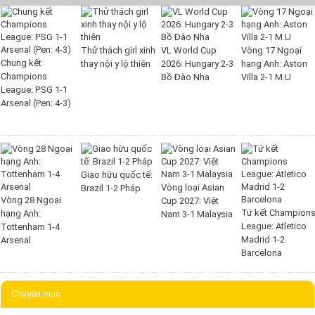
Thử thách girl xinh
VL World Cup
Vòng 17 Ngoại
Chung kết
thay nội y lộ thiên
2026: Hungary 2-3
hạng Anh: Aston
Champions
Bồ Đào Nha
Villa 2-1 M.U
League: PSG 1-1
Arsenal (Pen: 4-3)
Giao hữu quốc tế:
Vòng loại Asian
Brazil 1-2 Pháp
Vòng 28 Ngoại
Cup 2027: Việt
Tứ kết Champion
hạng Anh:
Nam 3-1 Malaysia
League: Atletico
Tottenham 1-4
Madrid 1-2
Arsenal
Barcelona
Chuyên mục