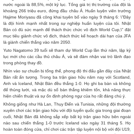
nước ngoài là 88,5%, một kỷ lục. Tổng giá trị thị trường của đội là
khoảng 266 triệu euro, đứng đầu châu Á. Huấn luyện viên trưởng
Hajime Moriyasu đã công khai tuyên bố vào ngày 9 tháng 6: \"Đây
là đội hình mạnh nhất trong sự nghiệp huấn luyện của tôi. Nhật
Bản có đủ sức mạnh để thách thức chức vô địch World Cup,\" đặt
mục tiêu giành chức vô địch, thách thức kế hoạch dài hạn của JFA
là giành chiến thắng vào năm 2050.
Yuto Nagatomo 39 tuổi sẽ tham dự World Cup lần thứ năm, lập kỷ
lục mới cho các cầu thủ châu Á, và sẽ đảm nhận vai trò lãnh đạo
trong phòng thay đồ.
Nhìn vào sự chuẩn bị tổng thể, phong độ thi đấu gần đây của Nhật
Bản rất ấn tượng. Trong ba trận giao hữu năm nay với Scotland,
Anh và Iceland, Nhật Bản đều thắng 1-0. Họ ghi ba bàn và không
để thủng lưới, và mặc dù số bàn thắng khiêm tốn, khả năng thực
hiện chiến thuật và sự ổn định phòng ngự của họ rất đáng chú ý.
Không giống như Hà Lan, Thụy Điển và Tunisia, những đội thường
xuyên chơi các trận giao hữu với đội tuyển quốc gia trong giai đoạn
cuối, Nhật Bản đã không sắp xếp bất kỳ trận giao hữu bên ngoài
nào sau chiến thắng 1-0 trước Iceland vào ngày 31 tháng 5. Họ
hoàn toàn đóng cửa, chỉ chơi các trận tập luyện nội bộ với đội U19,