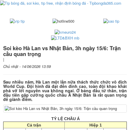
Soi kèo Hà Lan vs Nhật Bản, 3h ngày 15/6: Trận
cầu quan trọng
|
Chủ nhật - 14/06/2026 13:59
Sau nhiều năm, Hà Lan một lần nữa thách thức chức vô địch
World Cup. Đội hình đã đạt đến đỉnh cao, toàn đội khao khát
phá vỡ lời nguyền vua không ngai. Ở bảng đấu tử thần, trận
đầu tiên gặp cường quốc châu Á Nhật Bản là rất quan trọng
để giành điểm.
TỶ LỆ CHÂU Á
Cả trận
Hiệp 1