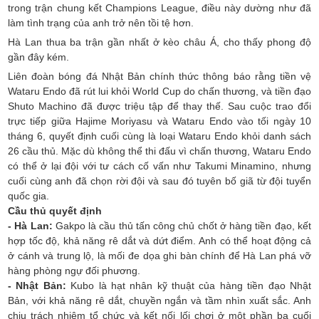
trong trận chung kết Champions League, điều này dường như đã
làm tình trạng của anh trở nên tồi tệ hơn.
Hà Lan thua ba trận gần nhất ở kèo châu Á, cho thấy phong độ
gần đây kém.
Liên đoàn bóng đá Nhật Bản chính thức thông báo rằng tiền vệ
Wataru Endo đã rút lui khỏi World Cup do chấn thương, và tiền đạo
Shuto Machino đã được triệu tập để thay thế. Sau cuộc trao đổi
trực tiếp giữa Hajime Moriyasu và Wataru Endo vào tối ngày 10
tháng 6, quyết định cuối cùng là loại Wataru Endo khỏi danh sách
26 cầu thủ. Mặc dù không thể thi đấu vì chấn thương, Wataru Endo
có thể ở lại đội với tư cách cố vấn như Takumi Minamino, nhưng
cuối cùng anh đã chọn rời đội và sau đó tuyên bố giã từ đội tuyển
quốc gia.
Cầu thủ quyết định
- Hà Lan:
Gakpo là cầu thủ tấn công chủ chốt ở hàng tiền đạo, kết
hợp tốc độ, khả năng rê dắt và dứt điểm. Anh có thể hoạt động cả
ở cánh và trung lộ, là mối đe dọa ghi bàn chính để Hà Lan phá vỡ
hàng phòng ngự đối phương.
- Nhật Bản:
Kubo là hạt nhân kỹ thuật của hàng tiền đạo Nhật
Bản, với khả năng rê dắt, chuyền ngắn và tầm nhìn xuất sắc. Anh
chịu trách nhiệm tổ chức và kết nối lối chơi ở một phần ba cuối