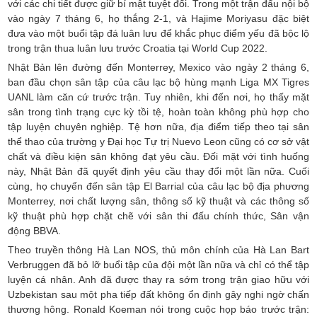
với các chi tiết được giữ bí mật tuyệt đối. Trong một trận đấu nội bộ
vào ngày 7 tháng 6, họ thắng 2-1, và Hajime Moriyasu đặc biệt
đưa vào một buổi tập đá luân lưu để khắc phục điểm yếu đã bộc lộ
trong trận thua luân lưu trước Croatia tại World Cup 2022.
Nhật Bản lên đường đến Monterrey, Mexico vào ngày 2 tháng 6,
ban đầu chọn sân tập của câu lạc bộ hùng mạnh Liga MX Tigres
UANL làm căn cứ trước trận. Tuy nhiên, khi đến nơi, họ thấy mặt
sân trong tình trạng cực kỳ tồi tệ, hoàn toàn không phù hợp cho
tập luyện chuyên nghiệp. Tệ hơn nữa, địa điểm tiếp theo tại sân
thể thao của trường y Đại học Tự trị Nuevo Leon cũng có cơ sở vật
chất và điều kiện sân không đạt yêu cầu. Đối mặt với tình huống
này, Nhật Bản đã quyết định yêu cầu thay đổi một lần nữa. Cuối
cùng, họ chuyển đến sân tập El Barrial của câu lạc bộ địa phương
Monterrey, nơi chất lượng sân, thông số kỹ thuật và các thông số
kỹ thuật phù hợp chặt chẽ với sân thi đấu chính thức, Sân vận
động BBVA.
Theo truyền thông Hà Lan NOS, thủ môn chính của Hà Lan Bart
Verbruggen đã bỏ lỡ buổi tập của đội một lần nữa và chỉ có thể tập
luyện cá nhân. Anh đã được thay ra sớm trong trận giao hữu với
Uzbekistan sau một pha tiếp đất không ổn định gây nghi ngờ chấn
thương hông. Ronald Koeman nói trong cuộc họp báo trước trận: