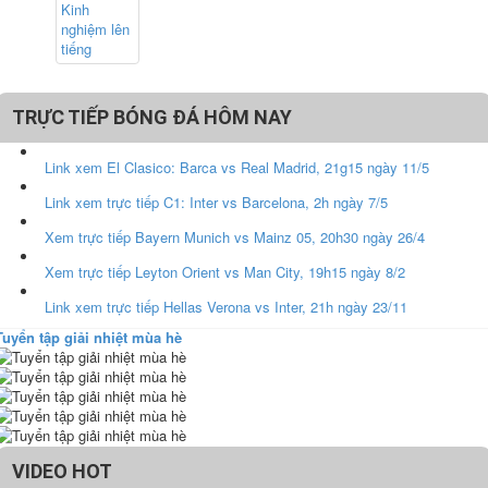
TRỰC TIẾP BÓNG ĐÁ HÔM NAY
Link xem El Clasico: Barca vs Real Madrid, 21g15 ngày 11/5
Link xem trực tiếp C1: Inter vs Barcelona, 2h ngày 7/5
Xem trực tiếp Bayern Munich vs Mainz 05, 20h30 ngày 26/4
Xem trực tiếp Leyton Orient vs Man City, 19h15 ngày 8/2
Link xem trực tiếp Hellas Verona vs Inter, 21h ngày 23/11
Tuyển tập giải nhiệt mùa hè
VIDEO HOT