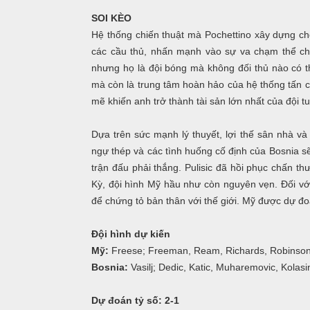
SOI KÈO
Hệ thống chiến thuật mà Pochettino xây dựng ch
các cầu thủ, nhấn mạnh vào sự va chạm thể ch
nhưng họ là đội bóng mà không đối thủ nào có t
mà còn là trung tâm hoàn hảo của hệ thống tấn c
mẽ khiến anh trở thành tài sản lớn nhất của đội tu
Dựa trên sức mạnh lý thuyết, lợi thế sân nhà v
ngự thép và các tình huống cố định của Bosnia sẽ
trận đấu phải thắng. Pulisic đã hồi phục chấn t
Kỳ, đội hình Mỹ hầu như còn nguyên vẹn. Đối với 
để chứng tỏ bản thân với thế giới. Mỹ được dự đo
Đội hình dự kiến
Mỹ:
Freese; Freeman, Ream, Richards, Robinson; 
Bosnia:
Vasilj; Dedic, Katic, Muharemovic, Kolasi
Dự đoán tỷ số: 2-1