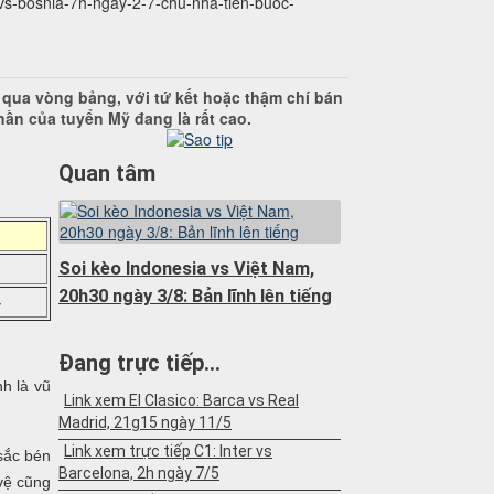
vs-bosnia-7h-ngay-2-7-chu-nha-tien-buoc-
 qua vòng bảng, với tứ kết hoặc thậm chí bán
hần của tuyển Mỹ đang là rất cao.
Quan tâm
Soi kèo Indonesia vs Việt Nam,
20h30 ngày 3/8: Bản lĩnh lên tiếng
4
Đang trực tiếp...
h là vũ
Link xem El Clasico: Barca vs Real
Madrid, 21g15 ngày 11/5
Link xem trực tiếp C1: Inter vs
sắc bén
Barcelona, 2h ngày 7/5
vệ cũng