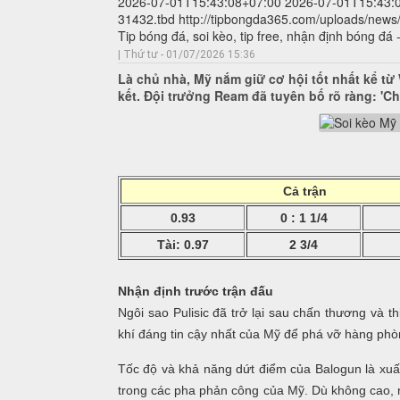
2026-07-01T15:43:08+07:00
2026-07-01T15:43:
31432.tbd
http://tipbongda365.com/uploads/news
Tip bóng đá, soi kèo, tip free, nhận định bóng đ
| Thứ tư - 01/07/2026 15:36
Là chủ nhà, Mỹ nắm giữ cơ hội tốt nhất kể từ
kết. Đội trưởng Ream đã tuyên bố rõ ràng: 'Ch
Cả trận
0.93
0 : 1 1/4
Tài: 0.97
2 3/4
Nhận định trước trận đấu
Ngôi sao Pulisic đã trở lại sau chấn thương và 
khí đáng tin cậy nhất của Mỹ để phá vỡ hàng ph
Tốc độ và khả năng dứt điểm của Balogun là xuất
trong các pha phản công của Mỹ. Dù không cao, 