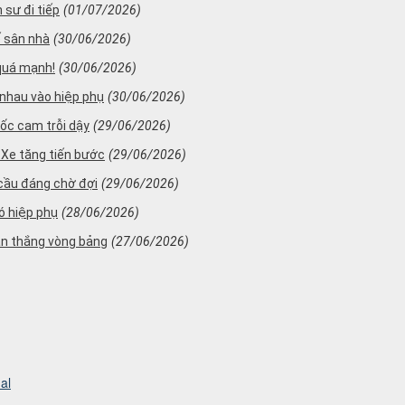
sư đi tiếp
(01/07/2026)
ế sân nhà
(30/06/2026)
 quá mạnh!
(30/06/2026)
 nhau vào hiệp phụ
(30/06/2026)
lốc cam trỗi dậy
(29/06/2026)
 Xe tăng tiến bước
(29/06/2026)
 cầu đáng chờ đợi
(29/06/2026)
ó hiệp phụ
(28/06/2026)
oàn thắng vòng bảng
(27/06/2026)