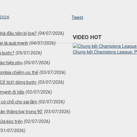
Tweet
2026
à đầu tiên bị loại?
(04/07/2026)
VIDEO HOT
ản là quá mạnh
(04/07/2026)
Chung kết Champions League: PS
ng bước?
(05/07/2026)
vào hiệp phụ
(05/07/2026)
lombia chiếm ưu thế
(03/07/2026)
'Cổ tích' dừng bước
(03/07/2026)
 mạnh đi tiếp
(02/07/2026)
g có chỗ cho sai lầm
(02/07/2026)
hân thắng bại trong 90'
(03/07/2026)
cửa kèo trên
(02/07/2026)
(01/07/2026)