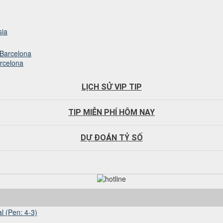
rcelona
LỊCH SỬ VIP TIP
TIP MIỄN PHÍ HÔM NAY
DỰ ĐOÁN TỶ SỐ