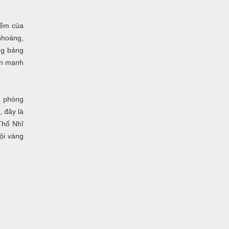
iểm của
nhoáng,
ng bảng
ần mạnh
g phòng
, đây là
Thổ Nhĩ
hội vàng
.