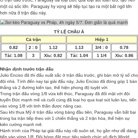
một cú sốc lớn. Paraguay hy vọng sẽ tiếp tục tạo ra một bất ngờ lớn
hơn nữa ở trận đấu này.
TỶ LỆ CHÂU Á
Cả trận
Hiệp 1
0.82
2 : 0
1.12
1.13
3/4 : 0
0.78
Tài: 1.08
3
Xỉu: 0.82
Tài: 1.04
1 1/4
Xỉu: 0.86
Nhận định trước trận đấu
Julio Enciso đã thi đấu xuất sắc ở trận đấu trước, ghi bàn mở tỷ số cho
đội nhà. Tính đến nay tại giải đấu này, Julio Enciso đã đóng góp 1 bàn
thắng và 2 đường kiến tạo, thể hiện phong độ tuyệt vời.
Trong trận đấu vòng 1/8 vừa kết thúc, Paraguay đã đối mặt với đội
tuyển Đức mạnh mẽ và cuối cùng đã loại họ qua loạt sút luân lưu, tiến
vào vòng 1/8 với tinh thần được nâng cao.
Sau khi thua Mỹ ở trận đấu vòng bảng đầu tiên, Paraguay vẫn bất bại
trong ba trận tiếp theo với 1 chiến thắng và 2 trận hòa, thể hiện sự
kiên cường mạnh mẽ.
Hành trình của Pháp tại giải đấu này rất suôn sẻ, họ gần như dễ dàng
tiến vào vòng 1/8. Đội bóng đặt mục tiêu giành chức vô địch World