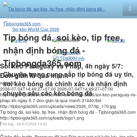
Soi kèo World Cup 2026
Trang
Tip bóng đá, soi kèo, tip free,
chủ
nhận định bóng đá -
Tipbongda365.com
Soi kèo Paraguay vs Pháp, 4h ngày 5/7:
Chuyên trang cung cấp tip bóng đá uy tín,
Đơn giản là quá mạnh
soi kèo bóng đá chính xác và nhận định
ndthanh
2026-07-04T14:49:27+07:00
2026-07-04T14:49:27+07:00
chuyên sâu các kèo bóng đá
http://tipbongda365.com/soi-keo-world-cup-2026/soi-keo-paraguay-vs-
phap-4h-ngay-5-7-don-gian-la-qua-manh-31440.tbd
http://tipbongda365.com/uploads/news/2026_07/tip_170.jpg
Tip bóng đá, soi kèo, tip free, nhận định bóng đá - Tipbongda365.com
http://tipbongda365.com/uploads/logo1.png
|
Thứ bảy - 04/07/2026 14:43
Ở trận đấu trước, Paraguay đã loại Đức qua loạt sút luân lưu, tạo nên