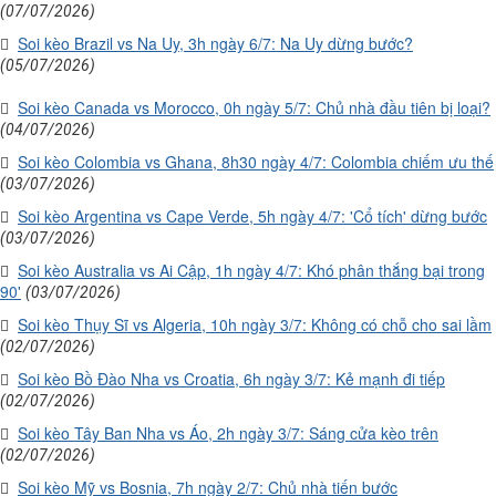
(07/07/2026)
Soi kèo Brazil vs Na Uy, 3h ngày 6/7: Na Uy dừng bước?
(05/07/2026)
Soi kèo Canada vs Morocco, 0h ngày 5/7: Chủ nhà đầu tiên bị loại?
(04/07/2026)
Soi kèo Colombia vs Ghana, 8h30 ngày 4/7: Colombia chiếm ưu thế
(03/07/2026)
Soi kèo Argentina vs Cape Verde, 5h ngày 4/7: 'Cổ tích' dừng bước
(03/07/2026)
Soi kèo Australia vs Ai Cập, 1h ngày 4/7: Khó phân thắng bại trong
90'
(03/07/2026)
Soi kèo Thụy Sĩ vs Algeria, 10h ngày 3/7: Không có chỗ cho sai lầm
(02/07/2026)
Soi kèo Bồ Đào Nha vs Croatia, 6h ngày 3/7: Kẻ mạnh đi tiếp
(02/07/2026)
Soi kèo Tây Ban Nha vs Áo, 2h ngày 3/7: Sáng cửa kèo trên
(02/07/2026)
Soi kèo Mỹ vs Bosnia, 7h ngày 2/7: Chủ nhà tiến bước