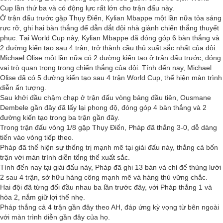
Cup lần thứ ba và có động lực rất lớn cho trận đấu này.
Ở trận đấu trước gặp Thụy Điển, Kylian Mbappe một lần nữa tỏa sáng
rực rỡ, ghi hai bàn thắng để dẫn dắt đội nhà giành chiến thắng thuyết
phục. Tại World Cup này, Kylian Mbappe đã đóng góp 6 bàn thắng và
2 đường kiến tạo sau 4 trận, trở thành cầu thủ xuất sắc nhất của đội.
Michael Olise một lần nữa có 2 đường kiến tạo ở trận đấu trước, đóng
vai trò quan trọng trong chiến thắng của đội. Tính đến nay, Michael
Olise đã có 5 đường kiến tạo sau 4 trận World Cup, thể hiện màn trình
diễn ấn tượng.
Sau khởi đầu chậm chạp ở trận đấu vòng bảng đầu tiên, Ousmane
Dembele gần đây đã lấy lại phong độ, đóng góp 4 bàn thắng và 2
đường kiến tạo trong ba trận gần đây.
Trong trận đấu vòng 1/8 gặp Thụy Điển, Pháp đã thắng 3-0, dễ dàng
tiến vào vòng tiếp theo.
Pháp đã thể hiện sự thống trị mạnh mẽ tại giải đấu này, thắng cả bốn
trận với màn trình diễn tổng thể xuất sắc.
Tính đến nay tại giải đấu này, Pháp đã ghi 13 bàn và chỉ để thủng lưới
2 sau 4 trận, sở hữu hàng công mạnh mẽ và hàng thủ vững chắc.
Hai đội đã từng đối đầu nhau ba lần trước đây, với Pháp thắng 1 và
hòa 2, nắm giữ lợi thế nhẹ.
Pháp thắng cả 4 trận gần đây theo AH, đáp ứng kỳ vọng từ bên ngoài
với màn trình diễn gần đây của họ.