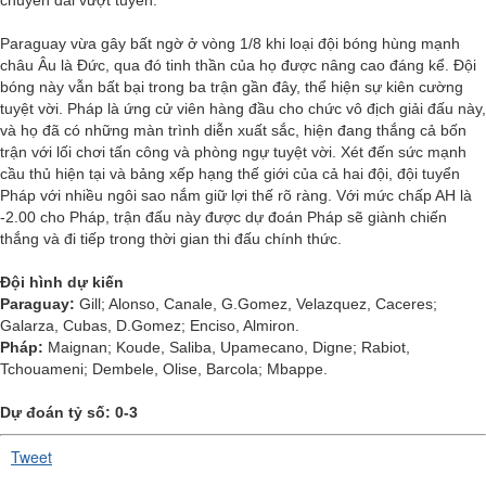
chuyền dài vượt tuyến.
Paraguay vừa gây bất ngờ ở vòng 1/8 khi loại đội bóng hùng mạnh
châu Âu là Đức, qua đó tinh thần của họ được nâng cao đáng kể. Đội
bóng này vẫn bất bại trong ba trận gần đây, thể hiện sự kiên cường
tuyệt vời. Pháp là ứng cử viên hàng đầu cho chức vô địch giải đấu này,
và họ đã có những màn trình diễn xuất sắc, hiện đang thắng cả bốn
trận với lối chơi tấn công và phòng ngự tuyệt vời. Xét đến sức mạnh
cầu thủ hiện tại và bảng xếp hạng thế giới của cả hai đội, đội tuyển
Pháp với nhiều ngôi sao nắm giữ lợi thế rõ ràng. Với mức chấp AH là
-2.00 cho Pháp, trận đấu này được dự đoán Pháp sẽ giành chiến
thắng và đi tiếp trong thời gian thi đấu chính thức.
Đội hình dự kiến
Paraguay:
Gill; Alonso, Canale, G.Gomez, Velazquez, Caceres;
Galarza, Cubas, D.Gomez; Enciso, Almiron.
Pháp:
Maignan; Koude, Saliba, Upamecano, Digne; Rabiot,
Tchouameni; Dembele, Olise, Barcola; Mbappe.
Dự đoán tỷ số: 0-3
Tweet