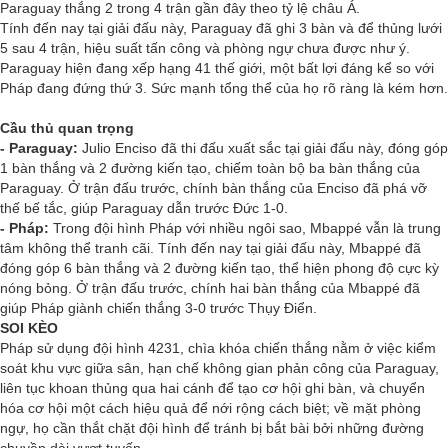
Paraguay thắng 2 trong 4 trận gần đây theo tỷ lệ châu Á.
Tính đến nay tại giải đấu này, Paraguay đã ghi 3 bàn và để thủng lưới
5 sau 4 trận, hiệu suất tấn công và phòng ngự chưa được như ý.
Paraguay hiện đang xếp hạng 41 thế giới, một bất lợi đáng kể so với
Pháp đang đứng thứ 3. Sức mạnh tổng thể của họ rõ ràng là kém hơn.
Cầu thủ quan trọng
- Paraguay:
Julio Enciso đã thi đấu xuất sắc tại giải đấu này, đóng góp
1 bàn thắng và 2 đường kiến tạo, chiếm toàn bộ ba bàn thắng của
Paraguay. Ở trận đấu trước, chính bàn thắng của Enciso đã phá vỡ
thế bế tắc, giúp Paraguay dẫn trước Đức 1-0.
- Pháp:
Trong đội hình Pháp với nhiều ngôi sao, Mbappé vẫn là trung
tâm không thể tranh cãi. Tính đến nay tại giải đấu này, Mbappé đã
đóng góp 6 bàn thắng và 2 đường kiến tạo, thể hiện phong độ cực kỳ
nóng bỏng. Ở trận đấu trước, chính hai bàn thắng của Mbappé đã
giúp Pháp giành chiến thắng 3-0 trước Thụy Điển.
SOI KÈO
Pháp sử dụng đội hình 4231, chìa khóa chiến thắng nằm ở việc kiểm
soát khu vực giữa sân, hạn chế không gian phản công của Paraguay,
liên tục khoan thủng qua hai cánh để tạo cơ hội ghi bàn, và chuyển
hóa cơ hội một cách hiệu quả để nới rộng cách biệt; về mặt phòng
ngự, họ cần thắt chặt đội hình để tránh bị bắt bài bởi những đường