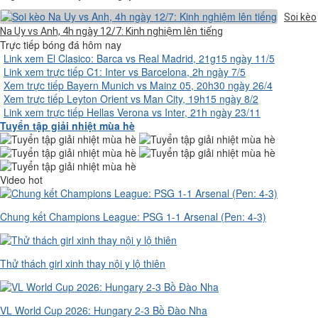
Soi kèo
Na Uy vs Anh, 4h ngày 12/7: Kinh nghiệm lên tiếng
Trực tiếp bóng đá hôm nay
Link xem El Clasico: Barca vs Real Madrid, 21g15 ngày 11/5
Link xem trực tiếp C1: Inter vs Barcelona, 2h ngày 7/5
Xem trực tiếp Bayern Munich vs Mainz 05, 20h30 ngày 26/4
Xem trực tiếp Leyton Orient vs Man City, 19h15 ngày 8/2
Link xem trực tiếp Hellas Verona vs Inter, 21h ngày 23/11
Tuyển tập giải nhiệt mùa hè
Video hot
Chung kết Champions League: PSG 1-1 Arsenal (Pen: 4-3)
Thử thách girl xinh thay nội y lộ thiên
VL World Cup 2026: Hungary 2-3 Bồ Đào Nha