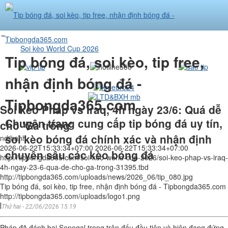
Trang
Soi kèo World Cup 2026
chủ
Tip bóng đá, soi kèo, tip free,
nhận định bóng đá -
Tipbongda365.com
Soi kèo Pháp vs Iraq, 4h ngày 23/6: Quá dễ
Chuyên trang cung cấp tip bóng đá uy tín,
cho 'Gà trống'
soi kèo bóng đá chính xác và nhận định
ndthanh
2026-06-22T15:33:34+07:00
2026-06-22T15:33:34+07:00
chuyên sâu các kèo bóng đá
http://tipbongda365.com/soi-keo-world-cup-2026/soi-keo-phap-vs-iraq-
4h-ngay-23-6-qua-de-cho-ga-trong-31395.tbd
http://tipbongda365.com/uploads/news/2026_06/tip_080.jpg
Tip bóng đá, soi kèo, tip free, nhận định bóng đá - Tipbongda365.com
http://tipbongda365.com/uploads/logo1.png
|
Thứ hai - 22/06/2026 15:19
Pháp đã đánh bại Senegal trong trận đấu đầu tiên và hiện đang đứng