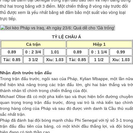
thứ hai trong bảng với 3 điểm. Một chiến thắng ở vòng này trước đối
thủ được xem là yếu nhất bảng sẽ đảm bảo một suất vào vòng loại
trực tiếp.
TỶ LỆ CHÂU Á
Cả trận
Hiệp 1
0.89
0 : 2 3/4
1.01
0.89
0 : 1 1/4
0.99
Tài: 0.85
3 1/2
Xỉu: 1.03
Tài: 0.85
1 1/2
Xỉu: 1.03
Nhận định trước trận đấu
Trong trận đấu trước, ngôi sao của Pháp, Kylian Mbappe, một lần nữa
thể hiện khả năng trong các trận đấu lớn, ghi hai bàn thắng và trở
thành nhân tố chính trong chiến thắng của đội.
Michael Olise đã có một pha kiến tạo và thực hiện bốn đường chuyền
quan trọng trong trận đấu trước, đóng vai trò là nhà kiến tạo chính
trong hàng công của Pháp và sau đó được vinh danh là Cầu thủ xuất
sắc nhất trận.
Pháp đã đánh bại đội bóng mạnh châu Phi Senegal với tỷ số 3-1 trong
trận đấu đầu tiên của bảng, có một khởi đầu thắng lợi, và đội bóng
hiện đang có tinh thần cao.