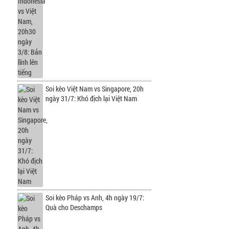
Soi kèo Việt Nam vs Singapore, 20h
ngày 31/7: Khó địch lại Việt Nam
Soi kèo Pháp vs Anh, 4h ngày 19/7:
Quà cho Deschamps