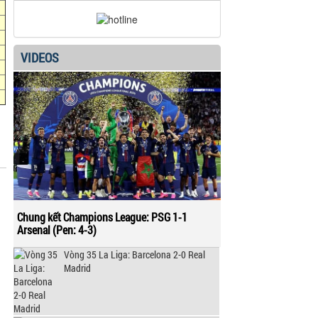
VIDEOS
Chung kết Champions League: PSG 1-1
Arsenal (Pen: 4-3)
Vòng 35 La Liga: Barcelona 2-0 Real
Madrid