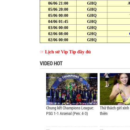
06/06 21:00
GHQ
A
05/06 20:00
GHQ
05/06 00:00
GHQ
04/06 01:45
GHQ
03/06 00:00
GHQ
02/06 08:00
GHQ
02/06 00:00
GHQ
☞
Lịch sử Vip Tip đầy đủ
VIDEO HOT
Chung kết Champions League:
Thử thách girl xinh 
PSG 1-1 Arsenal (Pen: 4-3)
thiên