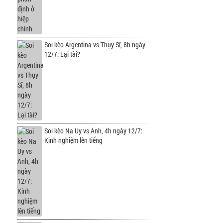
Soi kèo Argentina vs Thụy Sĩ, 8h ngày
12/7: Lại tài?
Soi kèo Na Uy vs Anh, 4h ngày 12/7:
Kinh nghiệm lên tiếng