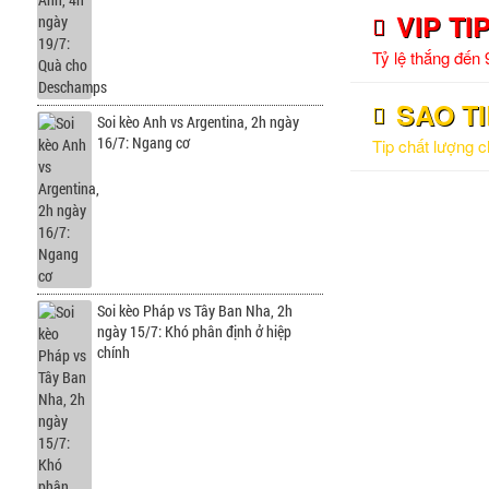
VIP TI
Tỷ lệ thắng đến
SAO TI
Soi kèo Anh vs Argentina, 2h ngày
16/7: Ngang cơ
Tip chất lượng c
Soi kèo Pháp vs Tây Ban Nha, 2h
ngày 15/7: Khó phân định ở hiệp
chính