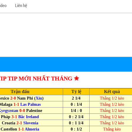
ideo
Liên hệ
VIP TIP MỚI NHẤT THÁNG ✬
Trận đấu
Tỷ lệ
Kết quả
exico
2-0
Nam Phi (
Xỉu
)
2 1/4
Thắng 1/2 kèo
Malaga
1-1
Las Palmas
0 : 1/4
Thắng 1/2 kèo
yrgyzstan
0-0
Palestine
1/4 : 0
Thắng 1/2 kèo
Pháp
3-1
Bắc Ireland
0 : 2 1/4
Thắng 1/2 kèo
Croatia
2-1
Slovenia
0 : 1 1/4
Thắng 1/2 kèo
Castellon
1-1
Almeria
0 : 1/2
Thắng kèo