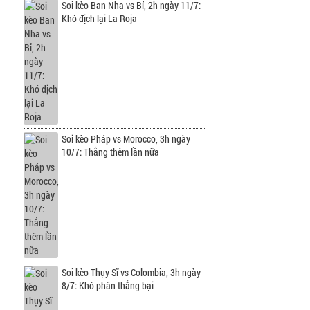
Soi kèo Ban Nha vs Bỉ, 2h ngày 11/7:
Khó địch lại La Roja
Soi kèo Pháp vs Morocco, 3h ngày
10/7: Thắng thêm lần nữa
Soi kèo Thụy Sĩ vs Colombia, 3h ngày
8/7: Khó phân thắng bại