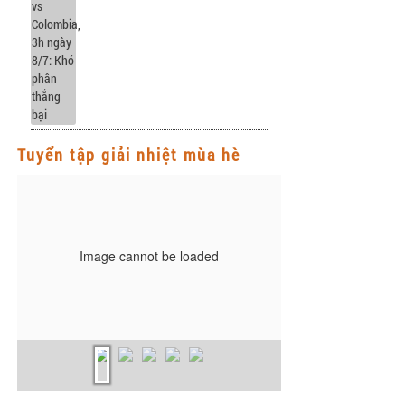
Tuyển tập giải nhiệt mùa hè
Image cannot be loaded