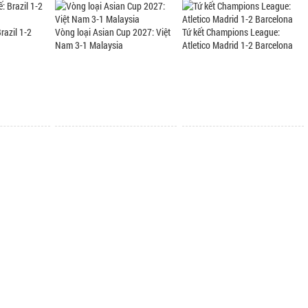
razil 1-2
Vòng loại Asian Cup 2027: Việt
Tứ kết Champions League:
Nam 3-1 Malaysia
Atletico Madrid 1-2 Barcelona