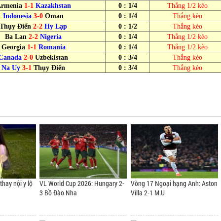
rmenia
1-1
Kazakhstan
0 : 1/4
Thắng 1/2 kèo
Indonesia
3-0
Oman
0 : 1/4
Thắng kèo
Thụy Điển
2-2
Hy Lạp
0 : 1/2
Thắng kèo
Ba Lan
2-2
Nigeria
0 : 1/4
Thắng 1/2 kèo
Georgia
1-1
Romania
0 : 1/4
Thắng 1/2 kèo
Canada
2-0
Uzbekistan
0 : 3/4
Thắng kèo
Na Uy
3-1
Thụy Điển
0 : 3/4
Thắng kèo
thay nội y lộ
VL World Cup 2026: Hungary 2-
Vòng 17 Ngoại hạng Anh: Aston
3 Bồ Đào Nha
Villa 2-1 M.U