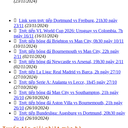
(23/11/2024)
Link xem trực tiếp Dortmund vs Freiburg, 21h30 ngày
23/11
(23/11/2024)
Trực tiếp VL World Cup 2026: Uruguay vs Colombia. 7h
ngày 16/11
(16/11/2024)
Trực tiếp bóng đá Brighton vs Man City, 0h30 ngày 10/11
(10/11/2024)
Trực tiếp bóng đá Bournemouth vs Man City, 22h ngày
2/11
(02/11/2024)
Trực tiếp bóng đá Newcastle vs Arsenal, 19h30 ngày 2/11
(02/11/2024)
Trực tiếp La Liga: Real Madrid vs Barca, 2h ngày 27/10
(27/10/2024)
Trực tiếp Serie A: Atalanta vs Lecce, 1h45 ngày 27/10
(27/10/2024)
Trực tiếp bóng đá Man City vs Southampton, 21h ngày
26/10
(26/10/2024)
Trực tiếp bóng đá Aston Villa vs Bournemouth, 21h ngày
26/10
(26/10/2024)
Trực tiếp Bundesliga: Augsburg vs Dortmund, 20h30 ngày
26/10
(26/10/2024)