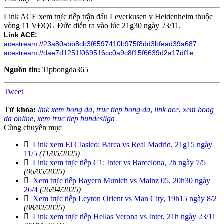
Link ACE xem trực tiếp trận đấu Leverkusen v Heidenheim thuộc
vòng 11 VĐQG Đức diễn ra vào lúc 21g30 ngày 23/11.
Link ACE:
acestream://23a80abb8cb3f6597410b975f8dd3bfead39a687
acestream://dae7d1251f069516cc0a9c8f15f6639d2a17df1e
Nguồn tin:
Tipbongda365
Tweet
Từ khóa:
link xem bong da
,
truc tiep bong da
,
link ace
,
xem bong
da online
,
xem truc tiep bundesliga
Cùng chuyên mục
Link xem El Clasico: Barca vs Real Madrid, 21g15 ngày
11/5
(11/05/2025)
Link xem trực tiếp C1: Inter vs Barcelona, 2h ngày 7/5
(06/05/2025)
Xem trực tiếp Bayern Munich vs Mainz 05, 20h30 ngày
26/4
(26/04/2025)
Xem trực tiếp Leyton Orient vs Man City, 19h15 ngày 8/2
(08/02/2025)
Link xem trực tiếp Hellas Verona vs Inter, 21h ngày 23/11