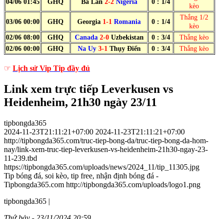
04/06 01:45
GHQ
Ba Lan
2-2
Nigeria
0 : 1/4
kèo
Thắng 1/2
03/06 00:00
GHQ
Georgia
1-1
Romania
0 : 1/4
kèo
02/06 08:00
GHQ
Canada
2-0
Uzbekistan
0 : 3/4
Thắng kèo
02/06 00:00
GHQ
Na Uy
3-1
Thụy Điển
0 : 3/4
Thắng kèo
☞
Lịch sử Vip Tip đầy đủ
Link xem trực tiếp Leverkusen vs
Heidenheim, 21h30 ngày 23/11
tipbongda365
2024-11-23T21:11:21+07:00
2024-11-23T21:11:21+07:00
http://tipbongda365.com/truc-tiep-bong-da/truc-tiep-bong-da-hom-
nay/link-xem-truc-tiep-leverkusen-vs-heidenheim-21h30-ngay-23-
11-239.tbd
https://tipbongda365.com/uploads/news/2024_11/tip_11305.jpg
Tip bóng đá, soi kèo, tip free, nhận định bóng đá -
Tipbongda365.com
http://tipbongda365.com/uploads/logo1.png
tipbongda365 |
Thứ bảy - 23/11/2024 20:59