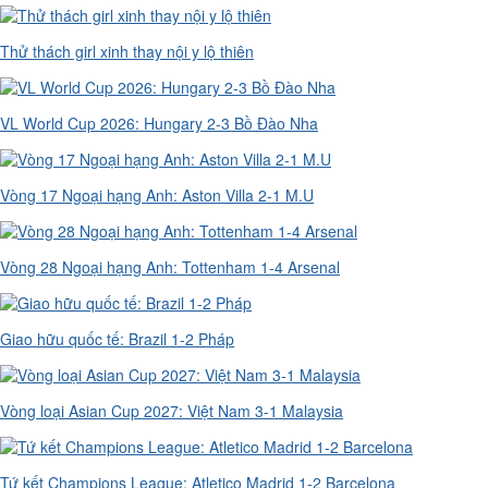
Thử thách girl xinh thay nội y lộ thiên
VL World Cup 2026: Hungary 2-3 Bồ Đào Nha
Vòng 17 Ngoại hạng Anh: Aston Villa 2-1 M.U
Vòng 28 Ngoại hạng Anh: Tottenham 1-4 Arsenal
Giao hữu quốc tế: Brazil 1-2 Pháp
Vòng loại Asian Cup 2027: Việt Nam 3-1 Malaysia
Tứ kết Champions League: Atletico Madrid 1-2 Barcelona