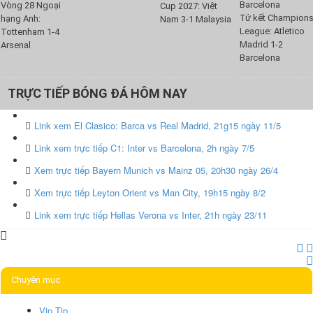
Vòng 28 Ngoại
Cup 2027: Việt
Tứ kết Champion
hạng Anh:
Nam 3-1 Malaysia
League: Atletico
Tottenham 1-4
Madrid 1-2
Arsenal
Barcelona
TRỰC TIẾP BÓNG ĐÁ HÔM NAY
Link xem El Clasico: Barca vs Real Madrid, 21g15 ngày 11/5
Link xem trực tiếp C1: Inter vs Barcelona, 2h ngày 7/5
Xem trực tiếp Bayern Munich vs Mainz 05, 20h30 ngày 26/4
Xem trực tiếp Leyton Orient vs Man City, 19h15 ngày 8/2
Link xem trực tiếp Hellas Verona vs Inter, 21h ngày 23/11
Chuyên mục
Vip Tip