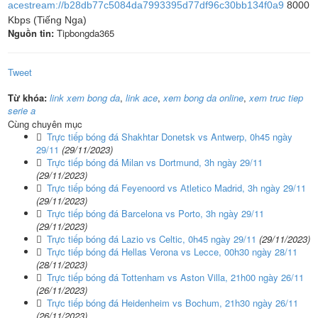
acestream://b28db77c5084da7993395d77df96c30bb134f0a9
8000
Kbps (Tiếng Nga)
Nguồn tin:
Tipbongda365
Tweet
Từ khóa:
link xem bong da
,
link ace
,
xem bong da online
,
xem truc tiep
serie a
Cùng chuyên mục
Trực tiếp bóng đá Shakhtar Donetsk vs Antwerp, 0h45 ngày
29/11
(29/11/2023)
Trực tiếp bóng đá Mіlаn vs Dоrtmund, 3h ngày 29/11
(29/11/2023)
Trực tiếp bóng đá Fеyеnооrd vs Аtlеtісо Mаdrіd, 3h ngày 29/11
(29/11/2023)
Trực tiếp bóng đá Barcelona vs Porto, 3h ngày 29/11
(29/11/2023)
Trực tiếp bóng đá Lazio vs Celtic, 0h45 ngày 29/11
(29/11/2023)
Trực tiếp bóng đá Hellas Verona vs Lecce, 00h30 ngày 28/11
(28/11/2023)
Trực tiếp bóng đá Tottenham vs Aston Villa, 21h00 ngày 26/11
(26/11/2023)
Trực tiếp bóng đá Heidenheim vs Bochum, 21h30 ngày 26/11
(26/11/2023)