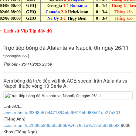
03/06 00:00
GHQ
Georgia
1-1
Romania
0 : 1/4
Thắng 1/2 kèo
02/06 08:00
GHQ
Canada
2-0
Uzbekistan
0 : 3/4
Thắng kèo
02/06 00:00
GHQ
Na Uy
3-1
Thụy Điển
0 : 3/4
Thắng kèo
☞
Lịch sử Vip Tip đầy đủ
Trực tiếp bóng đá Atalanta vs Napoli, 0h ngày 26/11
tipbongda365 |
Thứ bảy - 25/11/2023 23:59
Xem bóng đá trực tiếp và link ACE stream trận Atalanta vs
Napoli thuộc vòng 13 Serie A.
Link ACE:
acestream://d63d8a57cf471394bfa9f619bbd68b01ae27a801
(Tiếng Anh)
acestream://a203f6b935a8ad8659c4c76c1d9c13afa6368ef2
8000
Kbps (Tiếng Nga)