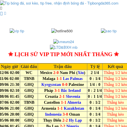
✬ LỊCH SỬ VIP TIP MỚI NHẤT THÁNG ✬
Ngày giờ
Giải đấu
Trận đấu
Tỷ lệ
Kết quả
12/06 02:00
WC
Mexico
2-0
Nam Phi (
Xỉu
)
2 1/4
Thắng 1/2 kèo
11/06 02:00
TBNB
Malaga
1-1
Las Palmas
0 : 1/4
Thắng 1/2 kèo
09/06 21:30
GHQ
Kyrgyzstan
0-0
Palestine
1/4 : 0
Thắng 1/2 kèo
09/06 02:10
GHQ
Pháp
3-1
Bắc Ireland
0 : 2 1/4
Thắng 1/2 kèo
08/06 01:45
GHQ
Croatia
2-1
Slovenia
0 : 1 1/4
Thắng 1/2 kèo
07/06 02:00
TBNB
Castellon
1-1
Almeria
0 : 1/2
Thắng kèo
06/06 21:00
GHQ
Armenia
1-1
Kazakhstan
0 : 1/4
Thắng 1/2 kèo
05/06 20:00
GHQ
Indonesia
3-0
Oman
0 : 1/4
Thắng kèo
05/06 00:00
GHQ
Thụy Điển
2-2
Hy Lạp
0 : 1/2
Thắng kèo
04/06 01:45
GHQ
Ba Lan
2-2
Nigeria
0 : 1/4
Thắng 1/2 kèo