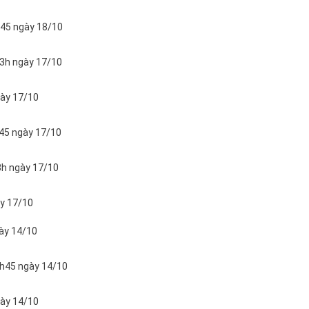
h45 ngày 18/10
23h ngày 17/10
gày 17/10
h45 ngày 17/10
8h ngày 17/10
ày 17/10
gày 14/10
1h45 ngày 14/10
gày 14/10