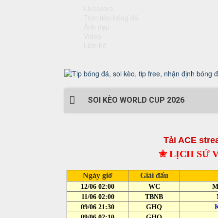
Livescore
Trực tiếp bóng đá
Ảnh đẹp
Video
Liên hệ
SOI KÈO WORLD CUP 2026
Tải ACE stre
✬ LỊCH SỬ 
Ngày giờ
Giải đấu
12/06 02:00
WC
M
11/06 02:00
TBNB
09/06 21:30
GHQ
K
09/06 02:10
GHQ