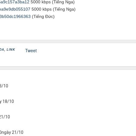
5a9c157a3ba12
5000 kbps (Tiếng Nga)
1ea9e9db055107
5000 kbps (Tiếng Nga)
83b50dc1966363
(Tiếng Đức)
Tweet
DA
,
LINK
18/10
y 18/10
 21/10
30ngày 21/10