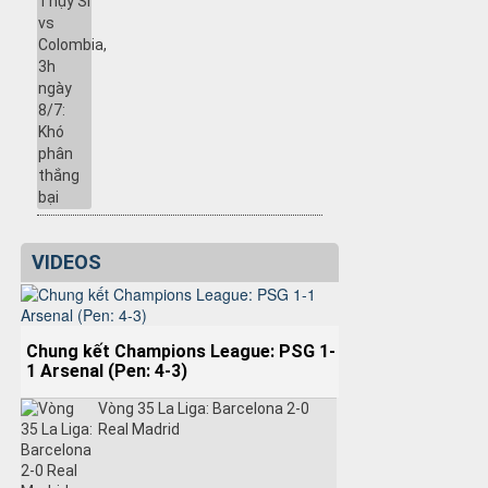
VIDEOS
Chung kết Champions League: PSG 1-
1 Arsenal (Pen: 4-3)
Vòng 35 La Liga: Barcelona 2-0
Real Madrid