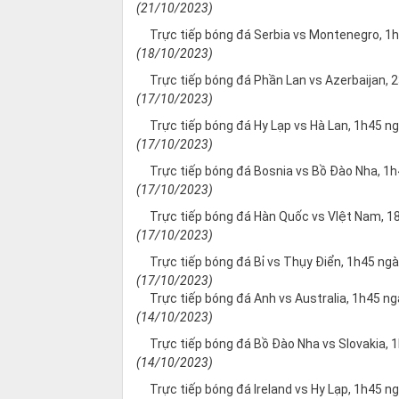
(21/10/2023)
Trực tiếp bóng đá Sеrbіа vs Mоntеnеgrо, 1
(18/10/2023)
Trực tiếp bóng đá Phần Lan vs Azerbaijan, 
(17/10/2023)
Trực tiếp bóng đá Hy Lạp vs Hà Lan, 1h45 n
(17/10/2023)
Trực tiếp bóng đá Bosnia vs Bồ Đào Nha, 1
(17/10/2023)
Trực tiếp bóng đá Hàn Quốc vs VIệt Nam, 1
(17/10/2023)
Trực tiếp bóng đá Bỉ vs Thụy Điển, 1h45 ng
(17/10/2023)
Trực tiếp bóng đá Anh vs Australia, 1h45 n
(14/10/2023)
Trực tiếp bóng đá Bồ Đào Nha vs Slovakia, 
(14/10/2023)
Trực tiếp bóng đá Ireland vs Hy Lạp, 1h45 n