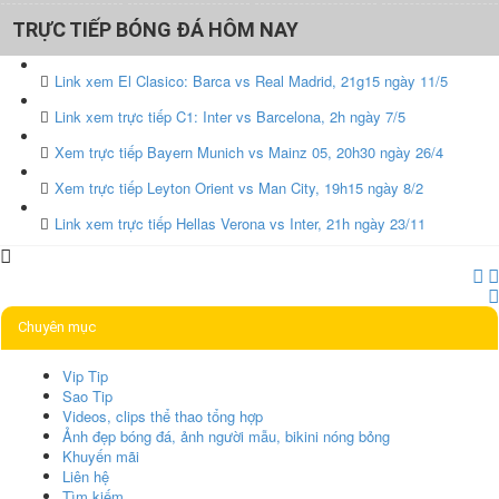
TRỰC TIẾP BÓNG ĐÁ HÔM NAY
Link xem El Clasico: Barca vs Real Madrid, 21g15 ngày 11/5
Link xem trực tiếp C1: Inter vs Barcelona, 2h ngày 7/5
Xem trực tiếp Bayern Munich vs Mainz 05, 20h30 ngày 26/4
Xem trực tiếp Leyton Orient vs Man City, 19h15 ngày 8/2
Link xem trực tiếp Hellas Verona vs Inter, 21h ngày 23/11
Chuyên mục
Vip Tip
Sao Tip
Videos, clips thể thao tổng hợp
Ảnh đẹp bóng đá, ảnh người mẫu, bikini nóng bỏng
Khuyến mãi
Liên hệ
Tìm kiếm