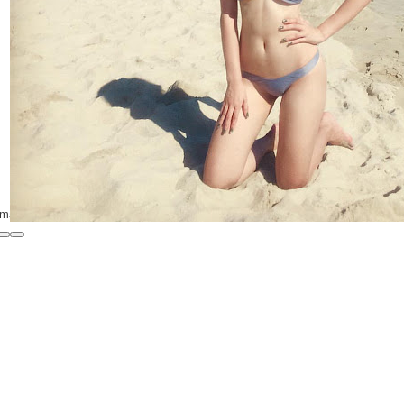
Image cannot be loaded