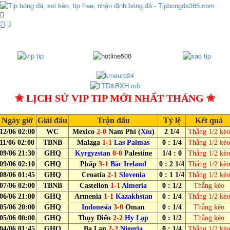
✬ LỊCH SỬ VIP TIP MỚI NHẤT THÁNG ✬
Ngày giờ
Giải đấu
Trận đấu
Tỷ lệ
Kết quả
12/06 02:00
WC
Mexico
2-0
Nam Phi (
Xỉu
)
2 1/4
Thắng 1/2 kèo
11/06 02:00
TBNB
Malaga
1-1
Las Palmas
0 : 1/4
Thắng 1/2 kèo
09/06 21:30
GHQ
Kyrgyzstan
0-0
Palestine
1/4 : 0
Thắng 1/2 kèo
09/06 02:10
GHQ
Pháp
3-1
Bắc Ireland
0 : 2 1/4
Thắng 1/2 kèo
08/06 01:45
GHQ
Croatia
2-1
Slovenia
0 : 1 1/4
Thắng 1/2 kèo
07/06 02:00
TBNB
Castellon
1-1
Almeria
0 : 1/2
Thắng kèo
06/06 21:00
GHQ
Armenia
1-1
Kazakhstan
0 : 1/4
Thắng 1/2 kèo
05/06 20:00
GHQ
Indonesia
3-0
Oman
0 : 1/4
Thắng kèo
05/06 00:00
GHQ
Thụy Điển
2-2
Hy Lạp
0 : 1/2
Thắng kèo
04/06 01:45
GHQ
Ba Lan
2-2
Nigeria
0 : 1/4
Thắng 1/2 kèo