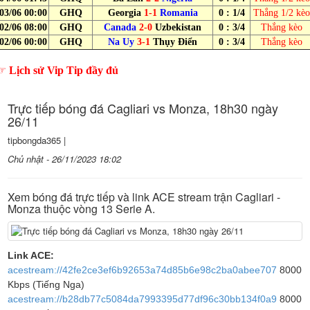
03/06 00:00
GHQ
Georgia
1-1
Romania
0 : 1/4
Thắng 1/2 kèo
02/06 08:00
GHQ
Canada
2-0
Uzbekistan
0 : 3/4
Thắng kèo
02/06 00:00
GHQ
Na Uy
3-1
Thụy Điển
0 : 3/4
Thắng kèo
☞
Lịch sử Vip Tip đầy đủ
Trực tiếp bóng đá Cagliari vs Monza, 18h30 ngày
26/11
tipbongda365 |
Chủ nhật - 26/11/2023 18:02
Xem bóng đá trực tiếp và link ACE stream trận Cagliari -
Monza thuộc vòng 13 Serie A.
Link ACE:
acestream://42fe2ce3ef6b92653a74d85b6e98c2ba0abee707
8000
Kbps (Tiếng Nga)
acestream://b28db77c5084da7993395d77df96c30bb134f0a9
8000