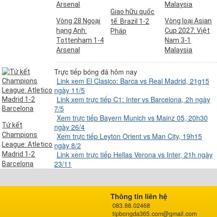
Giao hữu quốc
Vòng 28 Ngoại
Vòng loại Asian
tế: Brazil 1-2
hạng Anh:
Cup 2027: Việt
Pháp
Tottenham 1-4
Nam 3-1
Arsenal
Malaysia
Trực tiếp bóng đá hôm nay
Link xem El Clasico: Barca vs Real Madrid, 21g15
ngày 11/5
Link xem trực tiếp C1: Inter vs Barcelona, 2h ngày
7/5
Xem trực tiếp Bayern Munich vs Mainz 05, 20h30
Tứ kết
ngày 26/4
Champions
Xem trực tiếp Leyton Orient vs Man City, 19h15
League: Atletico
ngày 8/2
Link xem trực tiếp Hellas Verona vs Inter, 21h ngày
Madrid 1-2
23/11
Barcelona
Thông tin liên hệ
Close
083.88.02468
Lịch sử Vip Tip
tipbongda365.com@gmail.com