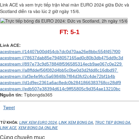
Link ACE và xem trực tiếp trận khai màn EURO 2024 giữa Đức và
Scotland diễn ra vào lúc 2 giờ ngày 15/6.
FT: 5-1
Link ACE:
acestream://14407b00d454cb7dc0d70aa26e8bbc554f457f00
acestream://78637dab85e7948057165ad0c80b3db475dd9c3d
acestream://897e73c9d578848f596585314ecb9ae067c0e229
acestream://a8ffddef56f082d4bb5c0be0d3d2fdd8c16dbd97
acestream://af3e4e9fcc5a69848b7f84d3fcf2c4de72bf1b4b
acestream://d1d9ec2361a6ac8edc0b2841866383768cc28df9
acestream://edb507e38394d614c9ff55805c9d354ae13210bc
Nguồn tin:
Tipbongda365
Tweet
TỪ KHÓA:
LINK XEM EURO 2024
,
LINK XEM BONG DA
,
TRUC TIEP BONG DA
,
LINK ACE
,
XEM BONG DA ONLINE
Cùng chuyên mục