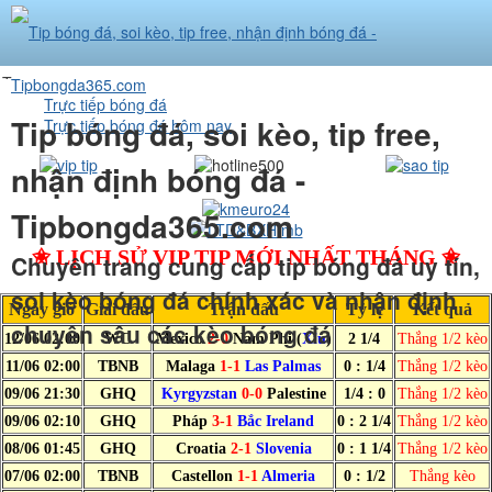
Trang
Trực tiếp bóng đá
chủ
Tip bóng đá, soi kèo, tip free,
Trực tiếp bóng đá hôm nay
nhận định bóng đá -
Tipbongda365.com
✬ LỊCH SỬ VIP TIP MỚI NHẤT THÁNG ✬
Chuyên trang cung cấp tip bóng đá uy tín,
soi kèo bóng đá chính xác và nhận định
Ngày giờ
Giải đấu
Trận đấu
Tỷ lệ
Kết quả
chuyên sâu các kèo bóng đá
12/06 02:00
WC
Mexico
2-0
Nam Phi (
Xỉu
)
2 1/4
Thắng 1/2 kèo
11/06 02:00
TBNB
Malaga
1-1
Las Palmas
0 : 1/4
Thắng 1/2 kèo
09/06 21:30
GHQ
Kyrgyzstan
0-0
Palestine
1/4 : 0
Thắng 1/2 kèo
09/06 02:10
GHQ
Pháp
3-1
Bắc Ireland
0 : 2 1/4
Thắng 1/2 kèo
08/06 01:45
GHQ
Croatia
2-1
Slovenia
0 : 1 1/4
Thắng 1/2 kèo
07/06 02:00
TBNB
Castellon
1-1
Almeria
0 : 1/2
Thắng kèo