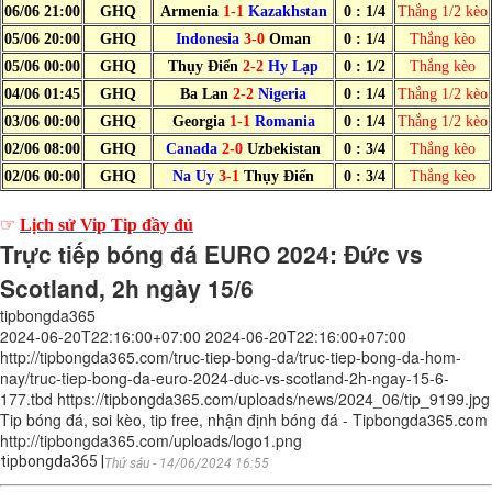
06/06 21:00
GHQ
Armenia
1-1
Kazakhstan
0 : 1/4
Thắng 1/2 kèo
05/06 20:00
GHQ
Indonesia
3-0
Oman
0 : 1/4
Thắng kèo
05/06 00:00
GHQ
Thụy Điển
2-2
Hy Lạp
0 : 1/2
Thắng kèo
04/06 01:45
GHQ
Ba Lan
2-2
Nigeria
0 : 1/4
Thắng 1/2 kèo
03/06 00:00
GHQ
Georgia
1-1
Romania
0 : 1/4
Thắng 1/2 kèo
02/06 08:00
GHQ
Canada
2-0
Uzbekistan
0 : 3/4
Thắng kèo
02/06 00:00
GHQ
Na Uy
3-1
Thụy Điển
0 : 3/4
Thắng kèo
☞
Lịch sử Vip Tip đầy đủ
Trực tiếp bóng đá EURO 2024: Đức vs
Scotland, 2h ngày 15/6
tipbongda365
2024-06-20T22:16:00+07:00
2024-06-20T22:16:00+07:00
http://tipbongda365.com/truc-tiep-bong-da/truc-tiep-bong-da-hom-
nay/truc-tiep-bong-da-euro-2024-duc-vs-scotland-2h-ngay-15-6-
177.tbd
https://tipbongda365.com/uploads/news/2024_06/tip_9199.jpg
Tip bóng đá, soi kèo, tip free, nhận định bóng đá - Tipbongda365.com
http://tipbongda365.com/uploads/logo1.png
tipbongda365 |
Thứ sáu - 14/06/2024 16:55