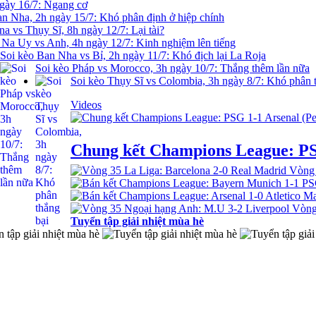
ngày 16/7: Ngang cơ
n Nha, 2h ngày 15/7: Khó phân định ở hiệp chính
na vs Thụy Sĩ, 8h ngày 12/7: Lại tài?
 Na Uy vs Anh, 4h ngày 12/7: Kinh nghiệm lên tiếng
Soi kèo Ban Nha vs Bỉ, 2h ngày 11/7: Khó địch lại La Roja
Soi kèo Pháp vs Morocco, 3h ngày 10/7: Thắng thêm lần nữa
Soi kèo Thụy Sĩ vs Colombia, 3h ngày 8/7: Khó phân 
Videos
Chung kết Champions League: PSG
Vòng 
Vòng
Tuyển tập giải nhiệt mùa hè