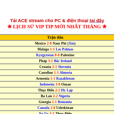
Tải ACE stream cho PC & điện thoại
tại đây
✬ LỊCH SỬ VIP TIP MỚI NHẤT THÁNG ✬
Trận đấu
Mexico
2-0
Nam Phi (
Xỉu
)
Malaga
1-1
Las Palmas
Kyrgyzstan
0-0
Palestine
Pháp
3-1
Bắc Ireland
Croatia
2-1
Slovenia
Castellon
1-1
Almeria
Armenia
1-1
Kazakhstan
Indonesia
3-0
Oman
Thụy Điển
2-2
Hy Lạp
Ba Lan
2-2
Nigeria
Georgia
1-1
Romania
Canada
2-0
Uzbekistan
Na Uy
3-1
Thụy Điển