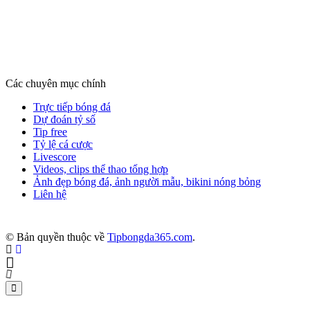
Các chuyên mục chính
Trực tiếp bóng đá
Dự đoán tỷ số
Tip free
Tỷ lệ cá cược
Livescore
Videos, clips thể thao tổng hợp
Ảnh đẹp bóng đá, ảnh người mẫu, bikini nóng bỏng
Liên hệ
© Bản quyền thuộc về
Tipbongda365.com
.