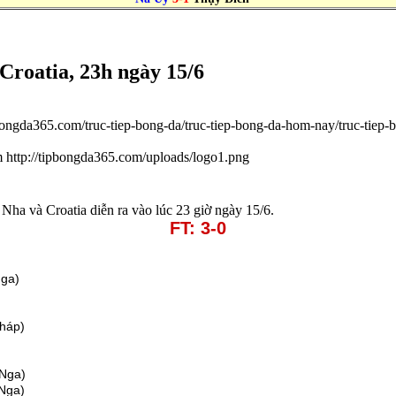
roatia, 23h ngày 15/6
pbongda365.com/truc-tiep-bong-da/truc-tiep-bong-da-hom-nay/truc-tiep
m
http://tipbongda365.com/uploads/logo1.png
a và Croatia diễn ra vào lúc 23 giờ ngày 15/6.
FT: 3-0
Nga)
háp)
 Nga)
 Nga)