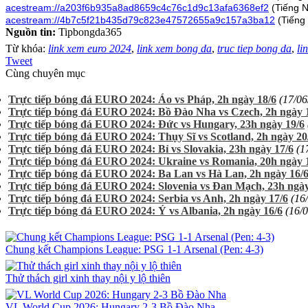
acestream://a203f6b935a8ad8659c4c76c1d9c13afa6368ef2
(Tiếng 
acestream://4b7c5f21b435d79c823e47572655a9c157a3ba12
(Tiếng
Nguồn tin:
Tipbongda365
Từ khóa:
link xem euro 2024
,
link xem bong da
,
truc tiep bong da
,
li
Tweet
Cùng chuyên mục
Trực tiếp bóng đá EURO 2024: Áo vs Pháp, 2h ngày 18/6
(17/06
Trực tiếp bóng đá EURO 2024: Bồ Đào Nha vs Czech, 2h ngày 
Trực tiếp bóng đá EURO 2024: Đức vs Hungary, 23h ngày 19/6
Trực tiếp bóng đá EURO 2024: Thụy Sĩ vs Scotland, 2h ngày 20
Trực tiếp bóng đá EURO 2024: Bỉ vs Slovakia, 23h ngày 17/6
(1
Trực tiếp bóng đá EURO 2024: Ukraine vs Romania, 20h ngày 
Trực tiếp bóng đá EURO 2024: Ba Lan vs Hà Lan, 2h ngày 16/
Trực tiếp bóng đá EURO 2024: Slovenia vs Đan Mạch, 23h ngày
Trực tiếp bóng đá EURO 2024: Serbia vs Anh, 2h ngày 17/6
(16
Trực tiếp bóng đá EURO 2024: Ý vs Albania, 2h ngày 16/6
(16/
Chung kết Champions League: PSG 1-1 Arsenal (Pen: 4-3)
Thử thách girl xinh thay nội y lộ thiên
VL World Cup 2026: Hungary 2-3 Bồ Đào Nha