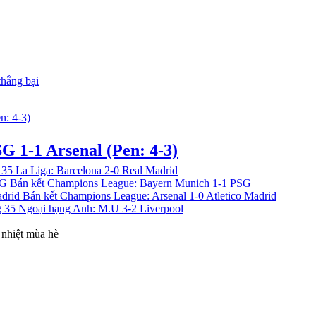
thắng bại
 1-1 Arsenal (Pen: 4-3)
35 La Liga: Barcelona 2-0 Real Madrid
Bán kết Champions League: Bayern Munich 1-1 PSG
Bán kết Champions League: Arsenal 1-0 Atletico Madrid
 35 Ngoại hạng Anh: M.U 3-2 Liverpool