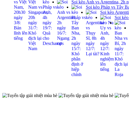
Soi kèo Anh vs Argentina, 2h 
Soi kèo Pháp vs Tây Ba
Soi kèo Argenti
Soi kèo