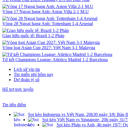
Vòng 17 Ngoại hạng Anh: Aston Villa 2-1 M.U
Vòng 28 Ngoại hạng Anh: Tottenham 1-4 Arsenal
Giao hữu quốc tế: Brazil 1-2 Pháp
Vòng loại Asian Cup 2027: Việt Nam 3-1 Malaysia
Tứ kết Champions League: Atletico Madrid 1-2 Barcelona
Lịch sử vip tip
Tip miễn phí hôm nay
Dự đoán tỷ số
Hỗ trợ trực tuyến
Tin tiêu điểm
Soi kèo Indonesia vs Việt Nam, 20h30 ngày 3/8: Bản lĩ
Soi kèo Việt Nam vs Singapore, 20h ngày 31/7
Soi kèo Pháp vs Anh, 4h ngày 19/7: 