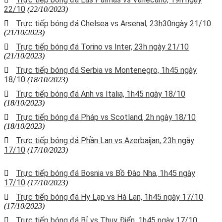
22/10
(22/10/2023)
Trực tiếp bóng đá Chelsea vs Arsenal, 23h30ngày 21/10
(21/10/2023)
Trực tiếp bóng đá Torino vs Inter, 23h ngày 21/10
(21/10/2023)
Trực tiếp bóng đá Sеrbіа vs Mоntеnеgrо, 1h45 ngày
18/10
(18/10/2023)
Trực tiếp bóng đá Anh vs Italia, 1h45 ngày 18/10
(18/10/2023)
Trực tiếp bóng đá Pháp vs Scotland, 2h ngày 18/10
(18/10/2023)
Trực tiếp bóng đá Phần Lan vs Azerbaijan, 23h ngày
17/10
(17/10/2023)
Trực tiếp bóng đá Bosnia vs Bồ Đào Nha, 1h45 ngày
17/10
(17/10/2023)
Trực tiếp bóng đá Hy Lạp vs Hà Lan, 1h45 ngày 17/10
(17/10/2023)
Trực tiếp bóng đá Bỉ vs Thụy Điển, 1h45 ngày 17/10