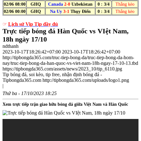
02/06 08:00
GHQ
Canada
2-0
Uzbekistan
0 : 3/4
Thắng kèo
02/06 00:00
GHQ
Na Uy
3-1
Thụy Điển
0 : 3/4
Thắng kèo
☞
Lịch sử Vip Tip đầy đủ
Trực tiếp bóng đá Hàn Quốc vs VIệt Nam,
18h ngày 17/10
ndthanh
2023-10-17T18:26:42+07:00
2023-10-17T18:26:42+07:00
http://tipbongda365.com/truc-tiep-bong-da/truc-tiep-bong-da-hom-
nay/truc-tiep-bong-da-han-quoc-vs-viet-nam-18h-ngay-17-10-13.tbd
https://tipbongda365.com/assets/news/2023_10/tip_6110.jpg
Tip bóng đá, soi kèo, tip free, nhận định bóng đá -
Tipbongda365.com
http://tipbongda365.com/uploads/logo1.png
|
Thứ ba - 17/10/2023 18:25
Xem trực tiếp trận giao hữu bóng đá giữa Việt Nam và Hàn Quốc