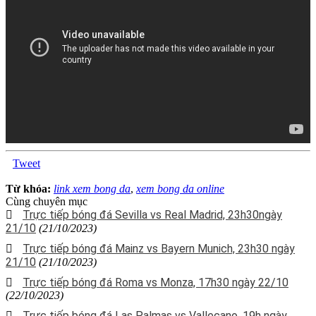
Tweet
Từ khóa:
link xem bong da
,
xem bong da online
Cùng chuyên mục
Trực tiếp bóng đá Sevilla vs Real Madrid, 23h30ngày
21/10
(21/10/2023)
Trực tiếp bóng đá Mainz vs Bayern Munich, 23h30 ngày
21/10
(21/10/2023)
Trực tiếp bóng đá Roma vs Monza, 17h30 ngày 22/10
(22/10/2023)
Trực tiếp bóng đá Las Palmas vs Vallecano, 19h ngày