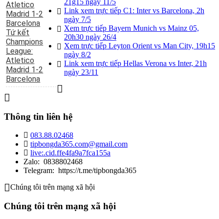
21g15 ngày 11/5
Link xem trực tiếp C1: Inter vs Barcelona, 2h
ngày 7/5
Xem trực tiếp Bayern Munich vs Mainz 05,
Tứ kết
20h30 ngày 26/4
Champions
Xem trực tiếp Leyton Orient vs Man City, 19h15
League:
ngày 8/2
Atletico
Link xem trực tiếp Hellas Verona vs Inter, 21h
Madrid 1-2
ngày 23/11
Barcelona
Thông tin liên hệ
083.88.02468
tipbongda365.com@gmail.com
live:.cid.ffe4fa9a7fca155a
Zalo: 0838802468
Telegram: https://t.me/tipbongda365
Chúng tôi trên mạng xã hội
Chúng tôi trên mạng xã hội