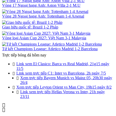
Vòng 17 Ngoại hạng Anh: Aston Villa 2-1 M.U
Vòng 28 Ngoại hạng Anh: Tottenham 1-4 Arsenal
Giao hữu quốc tế: Brazil 1-2 Pháp
Vòng loại Asian Cup 2027: Việt Nam 3-1 Malaysia
Tứ kết Champions League: Atletico Madrid 1-2 Barcelona
Trực tiếp bóng đá hôm nay
Link xem El Clasico: Barca vs Real Madrid, 21g15 ngày
11/5
Link xem trực tiếp C1: Inter vs Barcelona, 2h ngày 7/5
Xem trực tiếp Bayern Munich vs Mainz 05, 20h30 ngày
26/4
Xem trực tiếp Leyton Orient vs Man City, 19h15 ngày 8/2
Link xem trực tiếp Hellas Verona vs Inter, 21h ngày
23/11