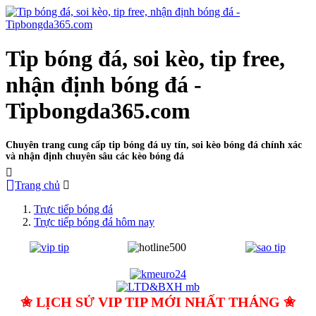
Tip bóng đá, soi kèo, tip free,
nhận định bóng đá -
Tipbongda365.com
Chuyên trang cung cấp tip bóng đá uy tín, soi kèo bóng đá chính xác
và nhận định chuyên sâu các kèo bóng đá
Trang chủ
Trực tiếp bóng đá
Trực tiếp bóng đá hôm nay
✬ LỊCH SỬ VIP TIP MỚI NHẤT THÁNG ✬