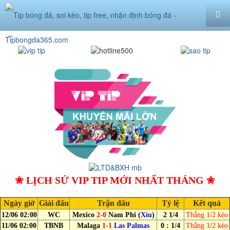
✬ LỊCH SỬ VIP TIP MỚI NHẤT THÁNG ✬
Ngày giờ
Giải đấu
Trận đấu
Tỷ lệ
Kết quả
12/06 02:00
WC
Mexico
2-0
Nam Phi (
Xỉu
)
2 1/4
Thắng 1/2 kèo
11/06 02:00
TBNB
Malaga
1-1
Las Palmas
0 : 1/4
Thắng 1/2 kèo