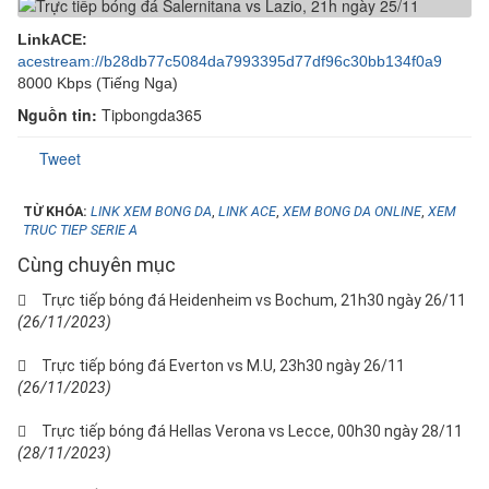
LinkACE:
acestream://b28db77c5084da7993395d77df96c30bb134f0a9
8000 Kbps (Tiếng Nga)
Nguồn tin:
Tipbongda365
Tweet
TỪ KHÓA:
LINK XEM BONG DA
,
LINK ACE
,
XEM BONG DA ONLINE
,
XEM
TRUC TIEP SERIE A
Cùng chuyên mục
Trực tiếp bóng đá Heidenheim vs Bochum, 21h30 ngày 26/11
(26/11/2023)
Trực tiếp bóng đá Everton vs M.U, 23h30 ngày 26/11
(26/11/2023)
Trực tiếp bóng đá Hellas Verona vs Lecce, 00h30 ngày 28/11
(28/11/2023)