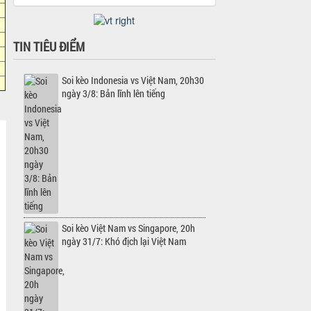
TIN TIÊU ĐIỂM
Soi kèo Indonesia vs Việt Nam, 20h30
ngày 3/8: Bản lĩnh lên tiếng
Soi kèo Việt Nam vs Singapore, 20h
ngày 31/7: Khó địch lại Việt Nam