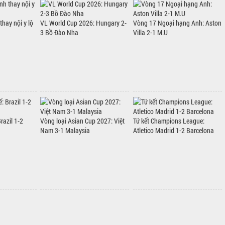
thay nội y lộ
VL World Cup 2026: Hungary 2-
Vòng 17 Ngoại hạng Anh: Aston
3 Bồ Đào Nha
Villa 2-1 M.U
razil 1-2
Vòng loại Asian Cup 2027: Việt
Tứ kết Champions League:
Nam 3-1 Malaysia
Atletico Madrid 1-2 Barcelona