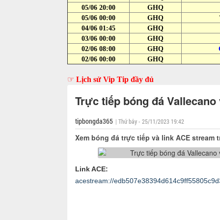
05/06 20:00
GHQ
05/06 00:00
GHQ
04/06 01:45
GHQ
03/06 00:00
GHQ
02/06 08:00
GHQ
02/06 00:00
GHQ
☞
Lịch sử Vip Tip đầy đủ
Trực tiếp bóng đá Vallecano
tipbongda365
| Thứ bảy - 25/11/2023 19:42
Xem bóng đá trực tiếp và link ACE stream 
Link ACE:
acestream://edb507e38394d614c9ff55805c9