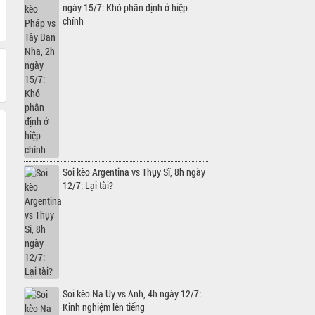
ngày 15/7: Khó phân định ở hiệp
chính
Soi kèo Argentina vs Thụy Sĩ, 8h ngày
12/7: Lại tài?
Soi kèo Na Uy vs Anh, 4h ngày 12/7:
Kinh nghiệm lên tiếng