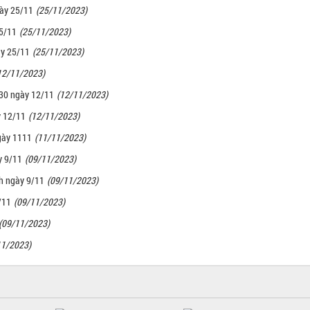
gày 25/11
(25/11/2023)
25/11
(25/11/2023)
ày 25/11
(25/11/2023)
12/11/2023)
h30 ngày 12/11
(12/11/2023)
y 12/11
(12/11/2023)
ngày 1111
(11/11/2023)
y 9/11
(09/11/2023)
3h ngày 9/11
(09/11/2023)
/11
(09/11/2023)
(09/11/2023)
11/2023)