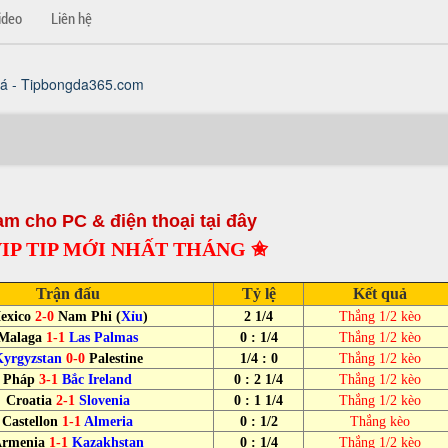
ideo
Liên hệ
am cho PC & điện thoại
tại đây
VIP TIP MỚI NHẤT THÁNG ✬
Trận đấu
Tỷ lệ
Kết quả
exico
2-0
Nam Phi (
Xỉu
)
2 1/4
Thắng 1/2 kèo
Malaga
1-1
Las Palmas
0 : 1/4
Thắng 1/2 kèo
yrgyzstan
0-0
Palestine
1/4 : 0
Thắng 1/2 kèo
Pháp
3-1
Bắc Ireland
0 : 2 1/4
Thắng 1/2 kèo
Croatia
2-1
Slovenia
0 : 1 1/4
Thắng 1/2 kèo
Castellon
1-1
Almeria
0 : 1/2
Thắng kèo
rmenia
1-1
Kazakhstan
0 : 1/4
Thắng 1/2 kèo