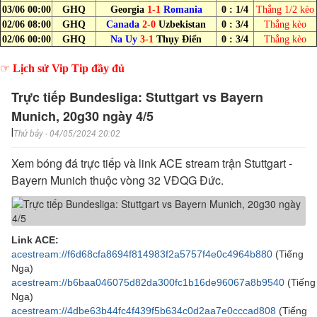
03/06 00:00
GHQ
Georgia
1-1
Romania
0 : 1/4
Thắng 1/2 kèo
02/06 08:00
GHQ
Canada
2-0
Uzbekistan
0 : 3/4
Thắng kèo
02/06 00:00
GHQ
Na Uy
3-1
Thụy Điển
0 : 3/4
Thắng kèo
☞
Lịch sử Vip Tip đầy đủ
Trực tiếp Bundesliga: Stuttgart vs Bayern
Munich, 20g30 ngày 4/5
|
Thứ bảy - 04/05/2024 20:02
Xem bóng đá trực tiếp và link ACE stream trận Stuttgart -
Bayern Munich thuộc vòng 32 VĐQG Đức.
Link ACE:
acestream://f6d68cfa8694f814983f2a5757f4e0c4964b880
(Tiếng
Nga)
acestream://b6baa046075d82da300fc1b16de96067a8b9540
(Tiếng
Nga)
acestream://4dbe63b44fc4f439f5b634c0d2aa7e0cccad808
(Tiếng