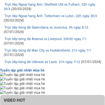
Trực tiếp Ngoại hạng Anh: Sheffield Utd vs Fulham, 22h ngày
30/3
(30/03/2024)
Trực tiếp Ngoại hạng Anh: Tottenham vs Luton, 22h ngày 30/3
(30/03/2024)
Trực tiếp bóng đá Salernitana vs Juventus, 0h ngày 8/12
(07/01/2024)
Trực tiếp bóng đá Arsenal vs Liverpool, 23h30 ngày 7/1
(07/01/2024)
Trực tiếp bóng đá Man City vs Huddersfierld, 21h ngày 7/1
(07/01/2024)
Trực tiếp bóng đá Udinese vs Lazio, 21h ngày 7/12
(07/01/2024)
Tuyển tập giải nhiệt mùa hè
VIDEO HOT