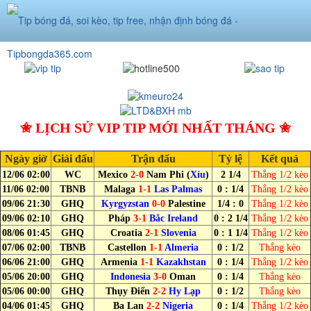
✬ LỊCH SỬ VIP TIP MỚI NHẤT THÁNG ✬
Ngày giờ
Giải đấu
Trận đấu
Tỷ lệ
Kết quả
12/06 02:00
WC
Mexico
2-0
Nam Phi (
Xỉu
)
2 1/4
Thắng 1/2 kèo
11/06 02:00
TBNB
Malaga
1-1
Las Palmas
0 : 1/4
Thắng 1/2 kèo
09/06 21:30
GHQ
Kyrgyzstan
0-0
Palestine
1/4 : 0
Thắng 1/2 kèo
09/06 02:10
GHQ
Pháp
3-1
Bắc Ireland
0 : 2 1/4
Thắng 1/2 kèo
08/06 01:45
GHQ
Croatia
2-1
Slovenia
0 : 1 1/4
Thắng 1/2 kèo
07/06 02:00
TBNB
Castellon
1-1
Almeria
0 : 1/2
Thắng kèo
06/06 21:00
GHQ
Armenia
1-1
Kazakhstan
0 : 1/4
Thắng 1/2 kèo
05/06 20:00
GHQ
Indonesia
3-0
Oman
0 : 1/4
Thắng kèo
05/06 00:00
GHQ
Thụy Điển
2-2
Hy Lạp
0 : 1/2
Thắng kèo
04/06 01:45
GHQ
Ba Lan
2-2
Nigeria
0 : 1/4
Thắng 1/2 kèo