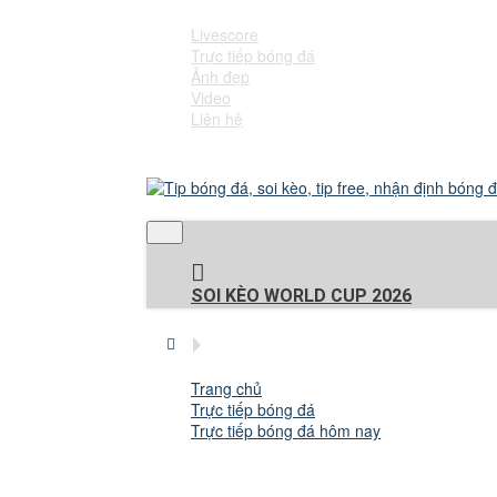
Livescore
Trực tiếp bóng đá
Ảnh đẹp
Video
Liên hệ
SOI KÈO WORLD CUP 2026
Trang chủ
Trực tiếp bóng đá
Trực tiếp bóng đá hôm nay