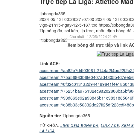
Trực tiếp La Liga: Atletico Mad
tipbongda365
2024-05-13T00:28:27+07:00
2024-05-13T00:28:
vigo-21h15-ngay-12-5-167.tbd
https://tipbongda
Tip bóng đá, soi kèo, tip free, nhận định bóng đ
| Chủ nhật - 12/05/2024 21:49
tipbongda365
Xem bóng đá trực tiếp và link AC
Link ACE:
acestream://aa82e7d4f03061f2144a2f4be22f2e
acestream://75a56863b6fe0407ad4305b4d7ee5
acestream://0f32c0131a2d944499641f4e18b04
acestream://75251ba975132ec9a202806ba5bf6
acestream://93d663e92a93845b11c9831885646
acestream://e38b33c56332de27ff25df223cdf488
Nguồn tin:
Tipbongda365
TỪ KHÓA:
LINK XEM BONG DA
,
LINK ACE
,
XEM B
LA LIGA