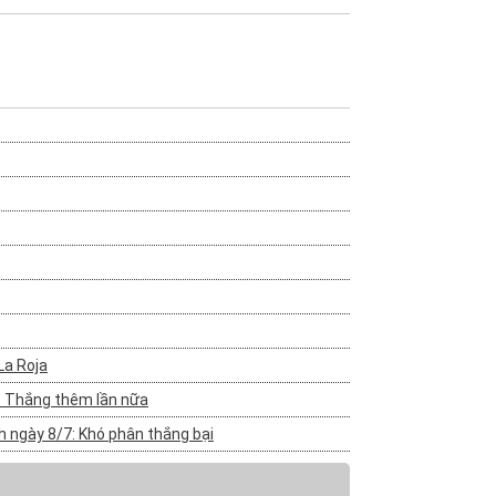
La Roja
: Thắng thêm lần nữa
h ngày 8/7: Khó phân thắng bại