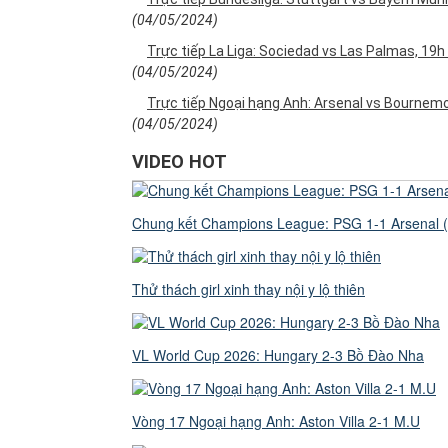
(04/05/2024)
Trực tiếp La Liga: Sociedad vs Las Palmas, 19h
(04/05/2024)
Trực tiếp Ngoại hạng Anh: Arsenal vs Bournem
(04/05/2024)
VIDEO HOT
Chung kết Champions League: PSG 1-1 Arsenal (
Thử thách girl xinh thay nội y lộ thiên
VL World Cup 2026: Hungary 2-3 Bồ Đào Nha
Vòng 17 Ngoại hạng Anh: Aston Villa 2-1 M.U