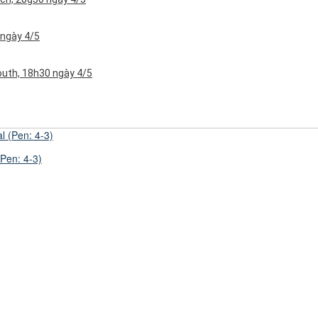
 ngày 4/5
outh, 18h30 ngày 4/5
Pen: 4-3)