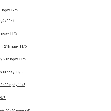
30 ngày 12/5
 ngày 11/5
0 ngày 11/5
on, 21h ngày 11/5
y, 21h ngày 11/5
0h30 ngày 11/5
 18h30 ngày 11/5
 9/5
ich, 20g30 ngày 4/5