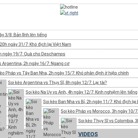
y 3/8: Bản lĩnh lên tiếng
20h ngày 31/7: Khó địch lại Việt Nam
4h ngày 19/7: Quà cho Deschamps
s Argentina, 2h ngày 16/7: Ngang cơ
kèo Pháp vs Tây Ban Nha, 2h ngày 15/7: Khó phân định ở hiệp chính
Soi kèo Argentina vs Thụy Sĩ, 8h ngày 12/7: Lại tài?
Soi kèo Na Uy vs Anh, 4h ngày 12/7: Kinh nghiệm lên tiếng
Soi kèo Ban Nha vs Bỉ, 2h ngày 11/7: Khó địch lại 
Soi kèo Pháp vs Morocco, 3h ngày 10/7
Soi kèo Thụy Sĩ vs Colombia, 3
VIDEOS