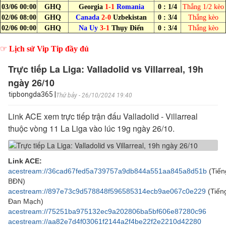
03/06 00:00
GHQ
Georgia
1-1
Romania
0 : 1/4
Thắng 1/2 kèo
02/06 08:00
GHQ
Canada
2-0
Uzbekistan
0 : 3/4
Thắng kèo
02/06 00:00
GHQ
Na Uy
3-1
Thụy Điển
0 : 3/4
Thắng kèo
☞
Lịch sử Vip Tip đầy đủ
Trực tiếp La Liga: Valladolid vs Villarreal, 19h
ngày 26/10
tipbongda365 |
Thứ bảy - 26/10/2024 19:40
Link ACE xem trực tiếp trận đấu Valladolid - Villarreal
thuộc vòng 11 La Liga vào lúc 19g ngày 26/10.
Link ACE:
acestream://36cad67fed5a739757a9db844a551aa845a8d51b
(Tiến
BĐN)
acestream://897e73c9d578848f596585314ecb9ae067c0e229
(Tiến
Đan Mạch)
acestream://75251ba975132ec9a202806ba5bf606e87280c96
acestream://aa82e7d4f03061f2144a2f4be22f2e2210d42280