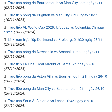
Trực tiếp bóng đá Bournemouth vs Man City, 22h ngày 2/11
(02/11/2024)
Trực tiếp bóng đá Brighton vs Man City, 0h30 ngày 10/11
(10/11/2024)
Trực tiếp VL World Cup 2026: Uruguay vs Colombia. 7h ngày
16/11
(16/11/2024)
Link xem trực tiếp Dortmund vs Freiburg, 21h30 ngày 23/11
(23/11/2024)
Trực tiếp bóng đá Newcastle vs Arsenal, 19h30 ngày 2/11
(02/11/2024)
Trực tiếp La Liga: Real Madrid vs Barca, 2h ngày 27/10
(27/10/2024)
Trực tiếp bóng đá Aston Villa vs Bournemouth, 21h ngày 26/10
(26/10/2024)
Trực tiếp bóng đá Man City vs Southampton, 21h ngày 26/10
(26/10/2024)
Trực tiếp Serie A: Atalanta vs Lecce, 1h45 ngày 27/10
(27/10/2024)