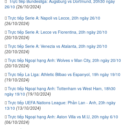
Trực tiếp Bundesliga: Augsburg vs Dortmund, 20h30 ngày
26/10
(26/10/2024)
Trực tiếp Serie A: Napoli vs Lecce, 20h ngày 26/10
(26/10/2024)
Trực tiếp Serie A: Lecce vs Fiorentina, 20h ngày 20/10
(20/10/2024)
Trực tiếp Serie A: Venezia vs Atalanta, 20h ngày 20/10
(20/10/2024)
Trực tiếp Ngoại hạng Anh: Wolves v Man City, 20h ngày 20/10
(20/10/2024)
Trực tiếp La Liga: Athletic Bilbao vs Espanyol, 19h ngày 19/10
(19/10/2024)
Trực tiếp Ngoại hạng Anh: Tottenham vs West Ham, 18h30
ngày 19/10
(19/10/2024)
Trực tiếp UEFA Nations League: Phần Lan - Anh, 23h ngày
13/10
(13/10/2024)
Trực tiếp Ngoại hạng Anh: Aston Villa vs M.U, 20h ngày 6/10
(06/10/2024)