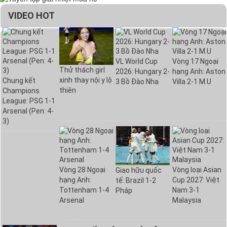
VIDEO HOT
VL World Cup
Vòng 17 Ngoại
Thử thách girl
2026: Hungary 2-
hạng Anh: Aston
xinh thay nội y lộ
Chung kết
3 Bồ Đào Nha
Villa 2-1 M.U
thiên
Champions
League: PSG 1-1
Arsenal (Pen: 4-
3)
Vòng 28 Ngoại
Vòng loại Asian
Giao hữu quốc
hạng Anh:
Cup 2027: Việt
tế: Brazil 1-2
Tottenham 1-4
Nam 3-1
Pháp
Arsenal
Malaysia