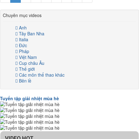
Chuyên mục videos
Anh
Tây Ban Nha
Italia
Đức
Pháp
Việt Nam
Cup châu Âu
Thế giới
Các môn thể thao khác
Bên lề
Tuyển tập giải nhiệt mùa hè
VIDEO HOT