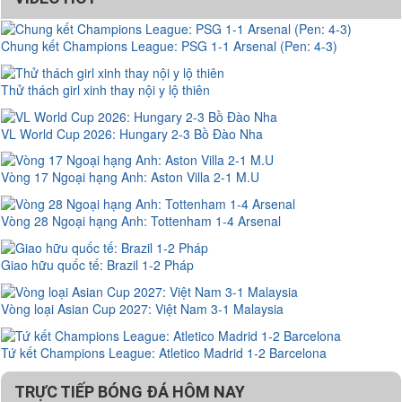
Chung kết Champions League: PSG 1-1 Arsenal (Pen: 4-3)
Thử thách girl xinh thay nội y lộ thiên
VL World Cup 2026: Hungary 2-3 Bồ Đào Nha
Vòng 17 Ngoại hạng Anh: Aston Villa 2-1 M.U
Vòng 28 Ngoại hạng Anh: Tottenham 1-4 Arsenal
Giao hữu quốc tế: Brazil 1-2 Pháp
Vòng loại Asian Cup 2027: Việt Nam 3-1 Malaysia
Tứ kết Champions League: Atletico Madrid 1-2 Barcelona
TRỰC TIẾP BÓNG ĐÁ HÔM NAY