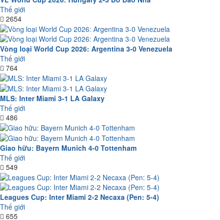
Thế giới
2654
Vòng loại World Cup 2026: Argentina 3-0 Venezuela
Thế giới
764
MLS: Inter Miami 3-1 LA Galaxy
Thế giới
486
Giao hữu: Bayern Munich 4-0 Tottenham
Thế giới
549
Leagues Cup: Inter Miami 2-2 Necaxa (Pen: 5-4)
Thế giới
655