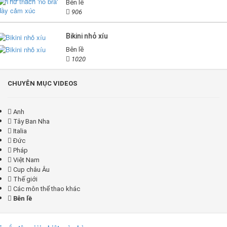
Bên lề
906
Bikini nhỏ xíu
Bên lề
1020
CHUYÊN MỤC VIDEOS
Anh
Tây Ban Nha
Italia
Đức
Pháp
Việt Nam
Cup châu Âu
Thế giới
Các môn thể thao khác
Bên lề