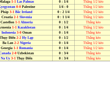
Malaga
1-1
Las Palmas
0 : 1/4
Thắng 1/2 kèo
yrgyzstan
0-0
Palestine
1/4 : 0
Thắng 1/2 kèo
Pháp
3-1
Bắc Ireland
0 : 2 1/4
Thắng 1/2 kèo
Croatia
2-1
Slovenia
0 : 1 1/4
Thắng 1/2 kèo
Castellon
1-1
Almeria
0 : 1/2
Thắng kèo
rmenia
1-1
Kazakhstan
0 : 1/4
Thắng 1/2 kèo
Indonesia
3-0
Oman
0 : 1/4
Thắng kèo
Thụy Điển
2-2
Hy Lạp
0 : 1/2
Thắng kèo
Ba Lan
2-2
Nigeria
0 : 1/4
Thắng 1/2 kèo
Georgia
1-1
Romania
0 : 1/4
Thắng 1/2 kèo
Canada
2-0
Uzbekistan
0 : 3/4
Thắng kèo
Na Uy
3-1
Thụy Điển
0 : 3/4
Thắng kèo