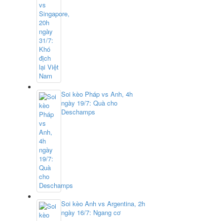
Soi kèo Pháp vs Anh, 4h
ngày 19/7: Quà cho
Deschamps
Soi kèo Anh vs Argentina, 2h
ngày 16/7: Ngang cơ