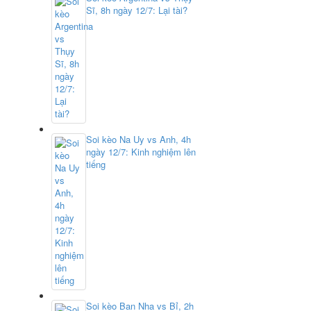
Sĩ, 8h ngày 12/7: Lại tài?
Soi kèo Na Uy vs Anh, 4h
ngày 12/7: Kinh nghiệm lên
tiếng
Soi kèo Ban Nha vs Bỉ, 2h