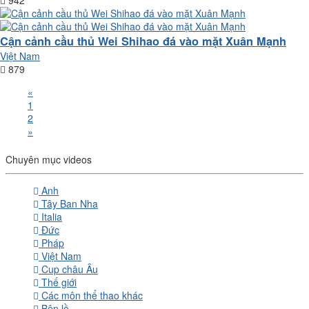
Cận cảnh cầu thủ Wei Shihao đá vào mặt Xuân Mạnh
Việt Nam
879
«
1
2
»
Chuyên mục videos
Anh
Tây Ban Nha
Italia
Đức
Pháp
Việt Nam
Cup châu Âu
Thế giới
Các môn thể thao khác
Bên lề