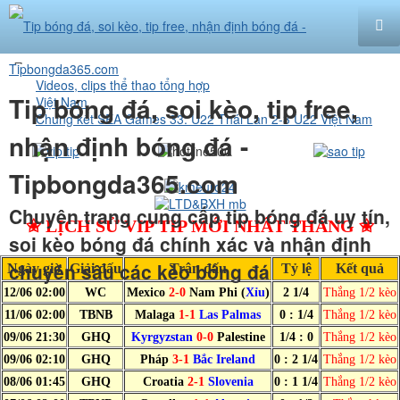
Videos, clips thể thao tổng hợp
Trang
Tip bóng đá, soi kèo, tip free,
Việt Nam
Chung kết SEA Games 33: U22 Thái Lan 2-3 U22 Việt Nam
chủ
nhận định bóng đá -
Tipbongda365.com
Chuyên trang cung cấp tip bóng đá uy tín,
✬ LỊCH SỬ VIP TIP MỚI NHẤT THÁNG ✬
soi kèo bóng đá chính xác và nhận định
chuyên sâu các kèo bóng đá
Ngày giờ
Giải đấu
Trận đấu
Tỷ lệ
Kết quả
12/06 02:00
WC
Mexico
2-0
Nam Phi (
Xỉu
)
2 1/4
Thắng 1/2 kèo
11/06 02:00
TBNB
Malaga
1-1
Las Palmas
0 : 1/4
Thắng 1/2 kèo
09/06 21:30
GHQ
Kyrgyzstan
0-0
Palestine
1/4 : 0
Thắng 1/2 kèo
09/06 02:10
GHQ
Pháp
3-1
Bắc Ireland
0 : 2 1/4
Thắng 1/2 kèo
08/06 01:45
GHQ
Croatia
2-1
Slovenia
0 : 1 1/4
Thắng 1/2 kèo