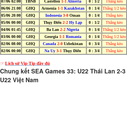
07/06 02:00
TBNB
Castellon
1-1
Almeria
0 : 1/2
Thắng kèo
06/06 21:00
GHQ
Armenia
1-1
Kazakhstan
0 : 1/4
Thắng 1/2 kèo
05/06 20:00
GHQ
Indonesia
3-0
Oman
0 : 1/4
Thắng kèo
05/06 00:00
GHQ
Thụy Điển
2-2
Hy Lạp
0 : 1/2
Thắng kèo
04/06 01:45
GHQ
Ba Lan
2-2
Nigeria
0 : 1/4
Thắng 1/2 kèo
03/06 00:00
GHQ
Georgia
1-1
Romania
0 : 1/4
Thắng 1/2 kèo
02/06 08:00
GHQ
Canada
2-0
Uzbekistan
0 : 3/4
Thắng kèo
02/06 00:00
GHQ
Na Uy
3-1
Thụy Điển
0 : 3/4
Thắng kèo
☞
Lịch sử Vip Tip đầy đủ
Chung kết SEA Games 33: U22 Thái Lan 2-3
U22 Việt Nam