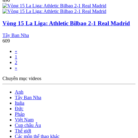
490
Vòng 15 La Liga: Athletic Bilbao 2-1 Real Madrid
Tây Ban Nha
609
«
1
2
»
Chuyên mục videos
Anh
Tây Ban Nha
Italia
Đức
Pháp
Việt Nam
Cup châu Âu
Thế giới
Các môn thể thao khác