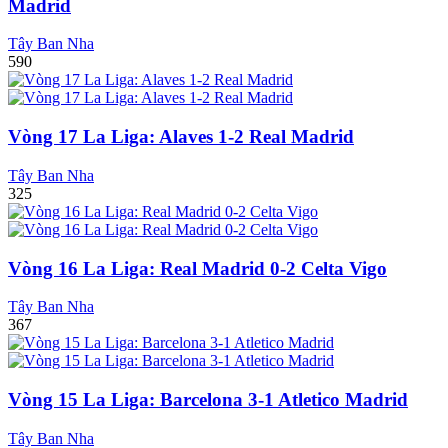
Madrid
Tây Ban Nha
590
Vòng 17 La Liga: Alaves 1-2 Real Madrid
Tây Ban Nha
325
Vòng 16 La Liga: Real Madrid 0-2 Celta Vigo
Tây Ban Nha
367
Vòng 15 La Liga: Barcelona 3-1 Atletico Madrid
Tây Ban Nha