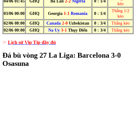
04/06 01:45
GHQ
Ba Lan
2-2
Nigeria
0 : 1/4
kèo
Thắng 1/2
03/06 00:00
GHQ
Georgia
1-1
Romania
0 : 1/4
kèo
02/06 08:00
GHQ
Canada
2-0
Uzbekistan
0 : 3/4
Thắng kèo
02/06 00:00
GHQ
Na Uy
3-1
Thụy Điển
0 : 3/4
Thắng kèo
☞
Lịch sử Vip Tip đầy đủ
Đá bù vòng 27 La Liga: Barcelona 3-0
Osasuna