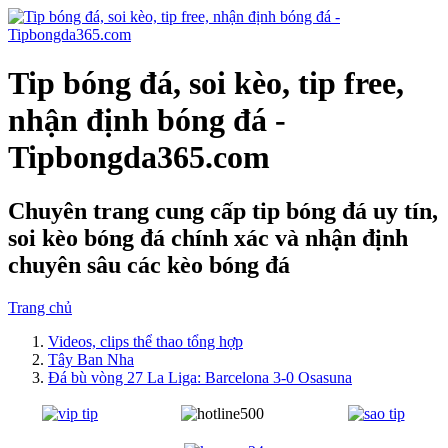
Tip bóng đá, soi kèo, tip free,
nhận định bóng đá -
Tipbongda365.com
Chuyên trang cung cấp tip bóng đá uy tín,
soi kèo bóng đá chính xác và nhận định
chuyên sâu các kèo bóng đá
Trang chủ
Videos, clips thể thao tổng hợp
Tây Ban Nha
Đá bù vòng 27 La Liga: Barcelona 3-0 Osasuna