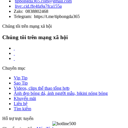
tipbongda365.com@gmail.com
live:.cid.ffe4fa9a7fca155a
Zalo: 0838802468
Telegram: https://t.me/tipbongda365
Chúng tôi trên mạng xã hội
Chúng tôi trên mạng xã hội
Chuyên mục
Vip Tip
Sao Tip
Videos, clips thể thao tổng hợp
Ảnh đẹp bóng đá, ảnh người mẫu, bikini nóng bỏng
Khuyến mãi
Liên hệ
Tìm kiếm
Hỗ trợ trực tuyến