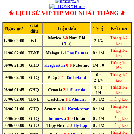
✬ LỊCH SỬ VIP TIP MỚI NHẤT THÁNG ✬
Giải
Ngày giờ
Trận đấu
Tỷ lệ
Kết quả
đấu
Mexico
2-0
Nam Phi
Thắng 1/2
12/06 02:00
WC
2 1/4
(
Xỉu
)
kèo
Thắng 1/2
11/06 02:00
TBNB
Malaga
1-1
Las Palmas
0 : 1/4
kèo
Thắng 1/2
09/06 21:30
GHQ
Kyrgyzstan
0-0
Palestine
1/4 : 0
kèo
0 :
Thắng 1/2
09/06 02:10
GHQ
Pháp
3-1
Bắc Ireland
2 1/4
kèo
0 : 1
Thắng 1/2
08/06 01:45
GHQ
Croatia
2-1
Slovenia
1/4
kèo
07/06 02:00
TBNB
Castellon
1-1
Almeria
0 : 1/2
Thắng kèo
Thắng 1/2
06/06 21:00
GHQ
Armenia
1-1
Kazakhstan
0 : 1/4
kèo
05/06 20:00
GHQ
Indonesia
3-0
Oman
0 : 1/4
Thắng kèo
05/06 00:00
GHQ
Thụy Điển
2-2
Hy Lạp
0 : 1/2
Thắng kèo
Thắng 1/2