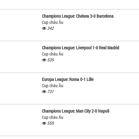
Champions League: Chelsea 3-0 Barcelona
Cup châu Âu
342
Champions League: Liverpool 1-0 Real Madrid
Cup châu Âu
535
Europa League: Roma 0-1 Lille
Cup châu Âu
731
Champions League: Man City 2-0 Napoli
Cup châu Âu
559