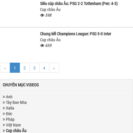
Siêu cúp châu Âu: PSG 2-2 Tottenham (Pen: 4-3)
Cup châu Âu
598
Chung kết Champions League: PSG 5-0 Inter
Cup châu Âu
659
«
1
2
3
4
»
CHUYÊN MỤC VIDEOS
Anh
Tây Ban Nha
Italia
Đức
Pháp
Việt Nam
Cup châu Âu