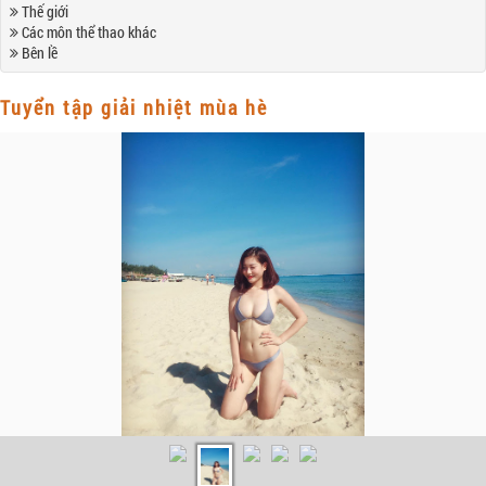
Thế giới
Các môn thể thao khác
Bên lề
Tuyển tập giải nhiệt mùa hè