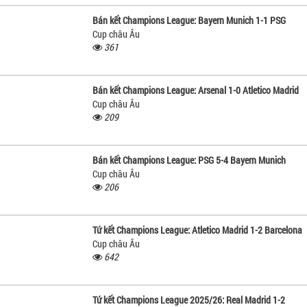
Bán kết Champions League: Bayern Munich 1-1 PSG
Cup châu Âu
361
Bán kết Champions League: Arsenal 1-0 Atletico Madrid
Cup châu Âu
209
Bán kết Champions League: PSG 5-4 Bayern Munich
Cup châu Âu
206
Tứ kết Champions League: Atletico Madrid 1-2 Barcelona
Cup châu Âu
642
Tứ kết Champions League 2025/26: Real Madrid 1-2