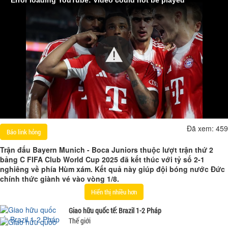
Đã xem:
459
Báo link hỏng
Trận đấu Bayern Munich - Boca Juniors thuộc lượt trận thứ 2
bảng C FIFA Club World Cup 2025 đã kết thúc với tỷ số 2-1
nghiêng về phía Hùm xám. Kết quả này giúp đội bóng nước Đức
chính thức giành vé vào vòng 1/8.
Hiển thị nhiều hơn
Giao hữu quốc tế: Brazil 1-2 Pháp
Thế giới