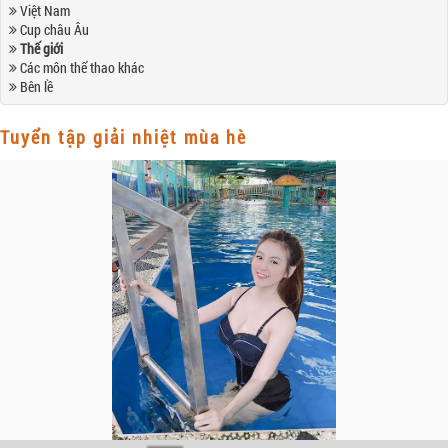
Việt Nam
Cup châu Âu
Thế giới
Các môn thể thao khác
Bên lề
Tuyển tập giải nhiệt mùa hè