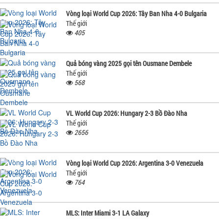
Vòng loại World Cup 2026: Tây Ban Nha 4-0 Bulgaria
Thế giới
405
Quả bóng vàng 2025 gọi tên Ousmane Dembele
Thế giới
568
VL World Cup 2026: Hungary 2-3 Bồ Đào Nha
Thế giới
2656
Vòng loại World Cup 2026: Argentina 3-0 Venezuela
Thế giới
764
MLS: Inter Miami 3-1 LA Galaxy