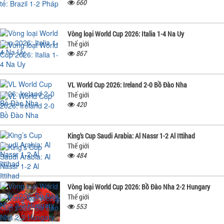
660
Vòng loại World Cup 2026: Italia 1-4 Na Uy
Thế giới
867
VL World Cup 2026: Ireland 2-0 Bồ Đào Nha
Thế giới
420
King’s Cup Saudi Arabia: Al Nassr 1-2 Al Ittihad
Thế giới
484
Vòng loại World Cup 2026: Bồ Đào Nha 2-2 Hungary
Thế giới
553