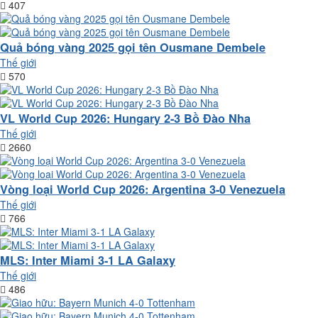
407
Quả bóng vàng 2025 gọi tên Ousmane Dembele
Thế giới
570
VL World Cup 2026: Hungary 2-3 Bồ Đào Nha
Thế giới
2660
Vòng loại World Cup 2026: Argentina 3-0 Venezuela
Thế giới
766
MLS: Inter Miami 3-1 LA Galaxy
Thế giới
486