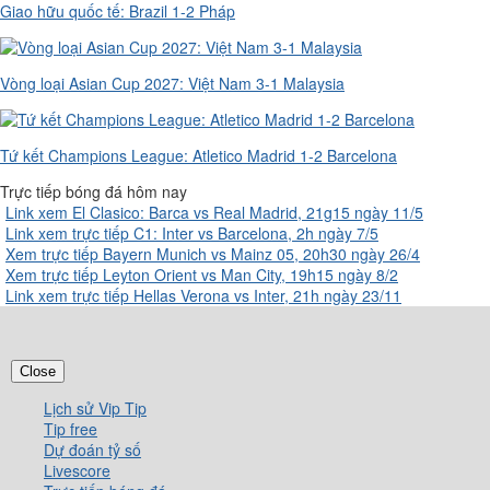
Giao hữu quốc tế: Brazil 1-2 Pháp
Vòng loại Asian Cup 2027: Việt Nam 3-1 Malaysia
Tứ kết Champions League: Atletico Madrid 1-2 Barcelona
Trực tiếp bóng đá hôm nay
Link xem El Clasico: Barca vs Real Madrid, 21g15 ngày 11/5
Link xem trực tiếp C1: Inter vs Barcelona, 2h ngày 7/5
Xem trực tiếp Bayern Munich vs Mainz 05, 20h30 ngày 26/4
Xem trực tiếp Leyton Orient vs Man City, 19h15 ngày 8/2
Link xem trực tiếp Hellas Verona vs Inter, 21h ngày 23/11
Close
Lịch sử Vip Tip
Tip free
Dự đoán tỷ số
Livescore