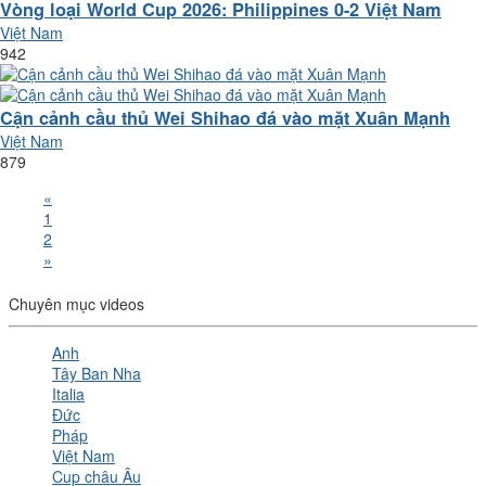
Vòng loại World Cup 2026: Philippines 0-2 Việt Nam
Việt Nam
942
Cận cảnh cầu thủ Wei Shihao đá vào mặt Xuân Mạnh
Việt Nam
879
«
1
2
»
Chuyên mục videos
Anh
Tây Ban Nha
Italia
Đức
Pháp
Việt Nam
Cup châu Âu