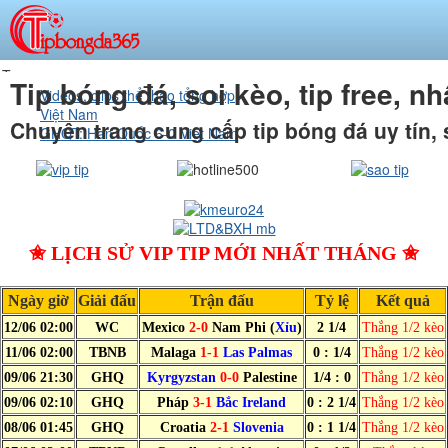
Trang
Tip bóng đá, soi kèo, tip free,
Videos, clips thể thao tổng hợp
chủ
Việt Nam
Chuyên trang cung cấp tip bóng đá uy tín,
GHQT: Hàn Quốc 6-0 Việt Nam
✬ LỊCH SỬ VIP TIP MỚI NHẤT THÁNG ✬
Ngày giờ
Giải đấu
Trận đấu
Tỷ lệ
Kết quả
12/06 02:00
WC
Mexico
2-0
Nam Phi (
Xỉu
)
2 1/4
Thắng 1/2 kèo
11/06 02:00
TBNB
Malaga
1-1
Las Palmas
0 : 1/4
Thắng 1/2 kèo
09/06 21:30
GHQ
Kyrgyzstan
0-0
Palestine
1/4 : 0
Thắng 1/2 kèo
09/06 02:10
GHQ
Pháp
3-1
Bắc Ireland
0 : 2 1/4
Thắng 1/2 kèo
08/06 01:45
GHQ
Croatia
2-1
Slovenia
0 : 1 1/4
Thắng 1/2 kèo