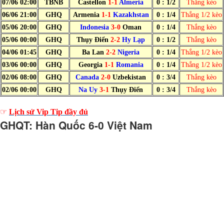
07/06 02:00
TBNB
Castellon
1-1
Almeria
0 : 1/2
Thắng kèo
06/06 21:00
GHQ
Armenia
1-1
Kazakhstan
0 : 1/4
Thắng 1/2 kèo
05/06 20:00
GHQ
Indonesia
3-0
Oman
0 : 1/4
Thắng kèo
05/06 00:00
GHQ
Thụy Điển
2-2
Hy Lạp
0 : 1/2
Thắng kèo
04/06 01:45
GHQ
Ba Lan
2-2
Nigeria
0 : 1/4
Thắng 1/2 kèo
03/06 00:00
GHQ
Georgia
1-1
Romania
0 : 1/4
Thắng 1/2 kèo
02/06 08:00
GHQ
Canada
2-0
Uzbekistan
0 : 3/4
Thắng kèo
02/06 00:00
GHQ
Na Uy
3-1
Thụy Điển
0 : 3/4
Thắng kèo
☞
Lịch sử Vip Tip đầy đủ
GHQT: Hàn Quốc 6-0 Việt Nam