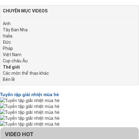
CHUYÊN MỤC VIDEOS
Anh
Tây Ban Nha
Italia
Đức
Pháp
Việt Nam
Cup châu Âu
Thế giới
Các môn thể thao khác
Bên lề
Tuyển tập giải nhiệt mùa hè
VIDEO HOT