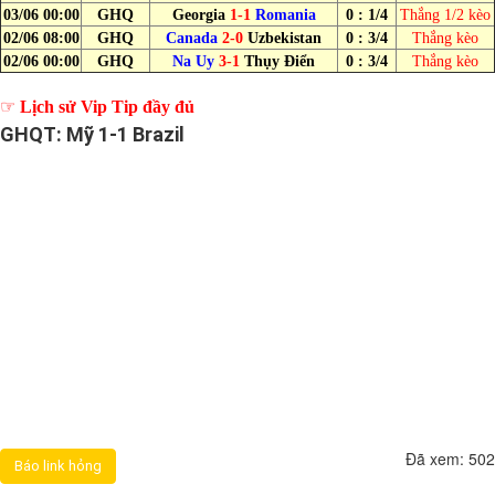
03/06 00:00
GHQ
Georgia
1-1
Romania
0 : 1/4
Thắng 1/2 kèo
02/06 08:00
GHQ
Canada
2-0
Uzbekistan
0 : 3/4
Thắng kèo
02/06 00:00
GHQ
Na Uy
3-1
Thụy Điển
0 : 3/4
Thắng kèo
☞
Lịch sử Vip Tip đầy đủ
GHQT: Mỹ 1-1 Brazil
Đã xem:
502
Báo link hỏng