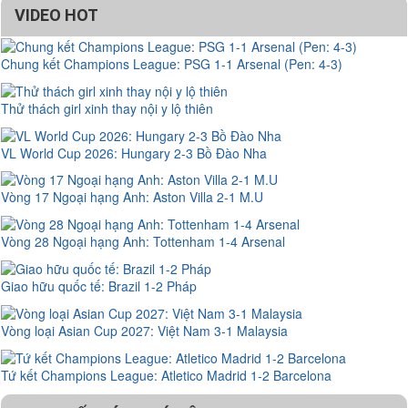
VIDEO HOT
Chung kết Champions League: PSG 1-1 Arsenal (Pen: 4-3)
Thử thách girl xinh thay nội y lộ thiên
VL World Cup 2026: Hungary 2-3 Bồ Đào Nha
Vòng 17 Ngoại hạng Anh: Aston Villa 2-1 M.U
Vòng 28 Ngoại hạng Anh: Tottenham 1-4 Arsenal
Giao hữu quốc tế: Brazil 1-2 Pháp
Vòng loại Asian Cup 2027: Việt Nam 3-1 Malaysia
Tứ kết Champions League: Atletico Madrid 1-2 Barcelona