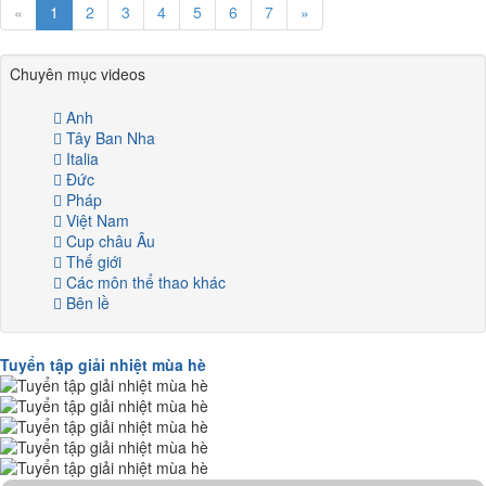
«
1
2
3
4
5
6
7
»
Chuyên mục videos
Anh
Tây Ban Nha
Italia
Đức
Pháp
Việt Nam
Cup châu Âu
Thế giới
Các môn thể thao khác
Bên lề
Tuyển tập giải nhiệt mùa hè