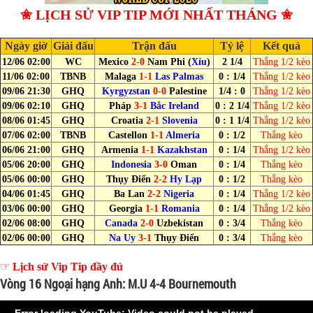
✬ LỊCH SỬ VIP TIP MỚI NHẤT THÁNG ✬
Ngày giờ
Giải đấu
Trận đấu
Tỷ lệ
Kết quả
12/06 02:00
WC
Mexico
2-0
Nam Phi (
Xỉu
)
2 1/4
Thắng 1/2 kèo
11/06 02:00
TBNB
Malaga
1-1
Las Palmas
0 : 1/4
Thắng 1/2 kèo
09/06 21:30
GHQ
Kyrgyzstan
0-0
Palestine
1/4 : 0
Thắng 1/2 kèo
09/06 02:10
GHQ
Pháp
3-1
Bắc Ireland
0 : 2 1/4
Thắng 1/2 kèo
08/06 01:45
GHQ
Croatia
2-1
Slovenia
0 : 1 1/4
Thắng 1/2 kèo
07/06 02:00
TBNB
Castellon
1-1
Almeria
0 : 1/2
Thắng kèo
06/06 21:00
GHQ
Armenia
1-1
Kazakhstan
0 : 1/4
Thắng 1/2 kèo
05/06 20:00
GHQ
Indonesia
3-0
Oman
0 : 1/4
Thắng kèo
05/06 00:00
GHQ
Thụy Điển
2-2
Hy Lạp
0 : 1/2
Thắng kèo
04/06 01:45
GHQ
Ba Lan
2-2
Nigeria
0 : 1/4
Thắng 1/2 kèo
03/06 00:00
GHQ
Georgia
1-1
Romania
0 : 1/4
Thắng 1/2 kèo
02/06 08:00
GHQ
Canada
2-0
Uzbekistan
0 : 3/4
Thắng kèo
02/06 00:00
GHQ
Na Uy
3-1
Thụy Điển
0 : 3/4
Thắng kèo
☞
Lịch sử Vip Tip đầy đủ
Vòng 16 Ngoại hạng Anh: M.U 4-4 Bournemouth
Error loading YouTube: Video could not be played