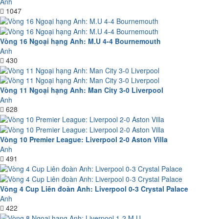
Anh
1047
Vòng 16 Ngoại hạng Anh: M.U 4-4 Bournemouth
Anh
430
Vòng 11 Ngoại hạng Anh: Man City 3-0 Liverpool
Anh
628
Vòng 10 Premier League: Liverpool 2-0 Aston Villa
Anh
491
Vòng 4 Cup Liên đoàn Anh: Liverpool 0-3 Crystal Palace
Anh
422