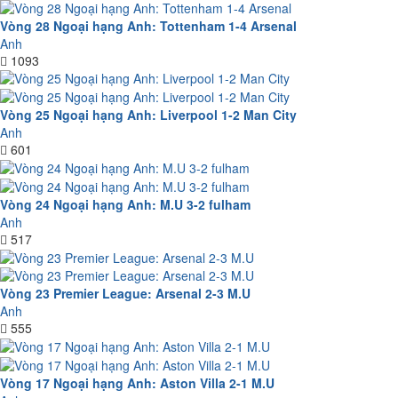
Vòng 28 Ngoại hạng Anh: Tottenham 1-4 Arsenal
Anh
1093
Vòng 25 Ngoại hạng Anh: Liverpool 1-2 Man City
Anh
601
Vòng 24 Ngoại hạng Anh: M.U 3-2 fulham
Anh
517
Vòng 23 Premier League: Arsenal 2-3 M.U
Anh
555
Vòng 17 Ngoại hạng Anh: Aston Villa 2-1 M.U