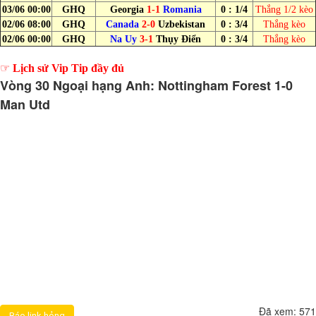
03/06 00:00
GHQ
Georgia
1-1
Romania
0 : 1/4
Thắng 1/2 kèo
02/06 08:00
GHQ
Canada
2-0
Uzbekistan
0 : 3/4
Thắng kèo
02/06 00:00
GHQ
Na Uy
3-1
Thụy Điển
0 : 3/4
Thắng kèo
☞
Lịch sử Vip Tip đầy đủ
Vòng 30 Ngoại hạng Anh: Nottingham Forest 1-0
Man Utd
Đã xem:
571
Báo link hỏng