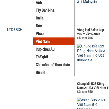
Anh
Tây Ban Nha
Italia
Đức
Vòng loại Asian Cup
Pháp
2027: Việt Nam 3-1
Đã xem
706
Malaysia
Việt Nam
Cup châu Âu
Thế giới
Các môn thể thao khác
Bên lề
Chung kết U23 Đông
Nam Á: U23 Việt Nam 1
Đã xem
850
U23 Indonesia