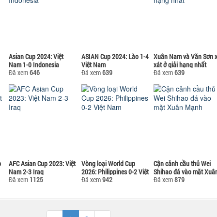
Asian Cup 2024: Việt
ASIAN Cup 2024: Lào 1-4
Xuân Nam và Văn Sơn 
Nam 1-0 Indonesia
Việt Nam
xát ở giải hạng nhất
Đã xem
646
Đã xem
639
Đã xem
639
p
AFC Asian Cup 2023: Việt
Vòng loại World Cup
Cận cảnh cầu thủ Wei
Nam 2-3 Iraq
2026: Philippines 0-2 Việt
Shihao đá vào mặt Xuâ
Đã xem
1125
Đã xem
942
Đã xem
879
Nam
Mạnh