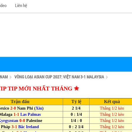
ideo
Liên hệ
 NAM
VÒNG LOẠI ASIAN CUP 2027: VIỆT NAM 3-1 MALAYSIA
VIP TIP MỚI NHẤT THÁNG ✬
Trận đấu
Tỷ lệ
Kết quả
exico
2-0
Nam Phi (
Xỉu
)
2 1/4
Thắng 1/2 kèo
Malaga
1-1
Las Palmas
0 : 1/4
Thắng 1/2 kèo
yrgyzstan
0-0
Palestine
1/4 : 0
Thắng 1/2 kèo
Pháp
3-1
Bắc Ireland
0 : 2 1/4
Thắng 1/2 kèo