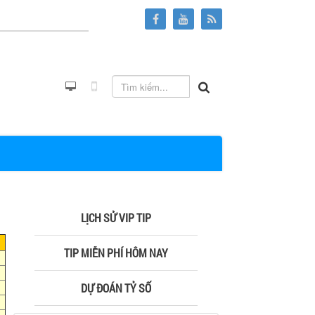
LỊCH SỬ VIP TIP
TIP MIỄN PHÍ HÔM NAY
DỰ ĐOÁN TỶ SỐ