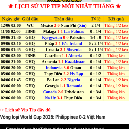
✬ LỊCH SỬ VIP TIP MỚI NHẤT THÁNG ✬
Ngày giờ
Giải đấu
Trận đấu
Tỷ lệ
Kết quả
12/06 02:00
WC
Mexico
2-0
Nam Phi (
Xỉu
)
2 1/4
Thắng 1/2 kèo
11/06 02:00
TBNB
Malaga
1-1
Las Palmas
0 : 1/4
Thắng 1/2 kèo
09/06 21:30
GHQ
Kyrgyzstan
0-0
Palestine
1/4 : 0
Thắng 1/2 kèo
09/06 02:10
GHQ
Pháp
3-1
Bắc Ireland
0 : 2 1/4
Thắng 1/2 kèo
08/06 01:45
GHQ
Croatia
2-1
Slovenia
0 : 1 1/4
Thắng 1/2 kèo
07/06 02:00
TBNB
Castellon
1-1
Almeria
0 : 1/2
Thắng kèo
06/06 21:00
GHQ
Armenia
1-1
Kazakhstan
0 : 1/4
Thắng 1/2 kèo
05/06 20:00
GHQ
Indonesia
3-0
Oman
0 : 1/4
Thắng kèo
05/06 00:00
GHQ
Thụy Điển
2-2
Hy Lạp
0 : 1/2
Thắng kèo
04/06 01:45
GHQ
Ba Lan
2-2
Nigeria
0 : 1/4
Thắng 1/2 kèo
03/06 00:00
GHQ
Georgia
1-1
Romania
0 : 1/4
Thắng 1/2 kèo
02/06 08:00
GHQ
Canada
2-0
Uzbekistan
0 : 3/4
Thắng kèo
02/06 00:00
GHQ
Na Uy
3-1
Thụy Điển
0 : 3/4
Thắng kèo
☞
Lịch sử Vip Tip đầy đủ
Vòng loại World Cup 2026: Philippines 0-2 Việt Nam
Error loading YouTube: Video could not be played