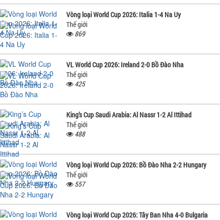
Vòng loại World Cup 2026: Italia 1-4 Na Uy
Thế giới
869
VL World Cup 2026: Ireland 2-0 Bồ Đào Nha
Thế giới
425
King’s Cup Saudi Arabia: Al Nassr 1-2 Al Ittihad
Thế giới
488
Vòng loại World Cup 2026: Bồ Đào Nha 2-2 Hungary
Thế giới
557
Vòng loại World Cup 2026: Tây Ban Nha 4-0 Bulgaria