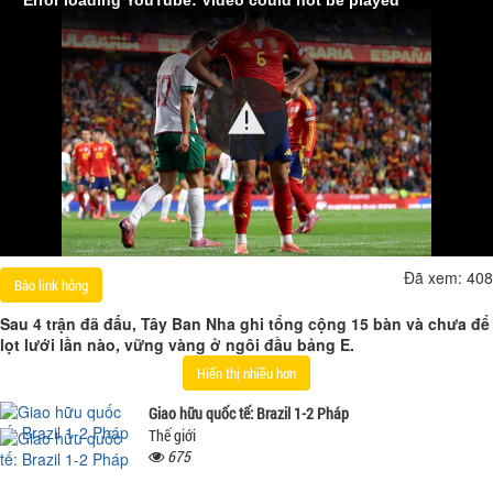
Đã xem:
408
Báo link hỏng
Sau 4 trận đã đấu, Tây Ban Nha ghi tổng cộng 15 bàn và chưa để
lọt lưới lần nào, vững vàng ở ngôi đầu bảng E.
Hiển thị nhiều hơn
Giao hữu quốc tế: Brazil 1-2 Pháp
Thế giới
675