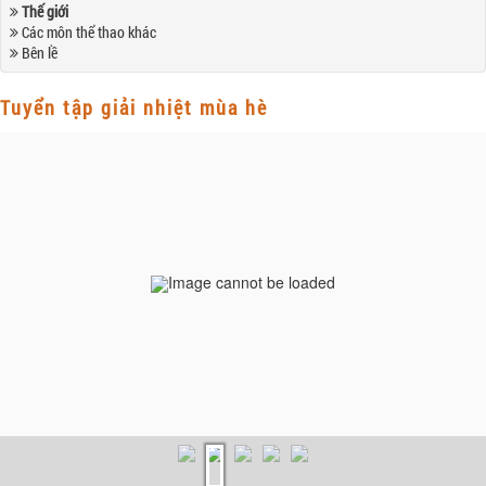
Thế giới
Các môn thể thao khác
Bên lề
Tuyển tập giải nhiệt mùa hè
Image cannot be loaded