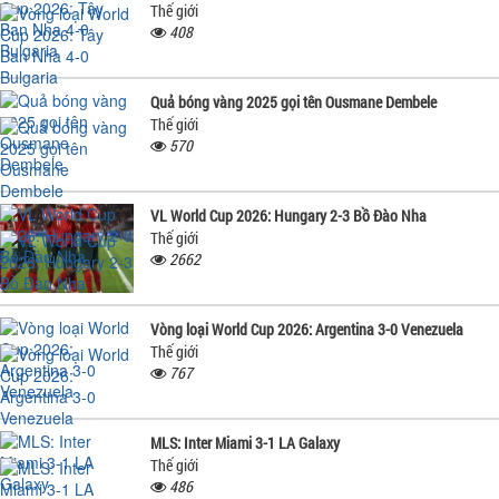
Thế giới
408
Quả bóng vàng 2025 gọi tên Ousmane Dembele
Thế giới
570
VL World Cup 2026: Hungary 2-3 Bồ Đào Nha
Thế giới
2662
Vòng loại World Cup 2026: Argentina 3-0 Venezuela
Thế giới
767
MLS: Inter Miami 3-1 LA Galaxy
Thế giới
486