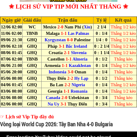
✬ LỊCH SỬ VIP TIP MỚI NHẤT THÁNG ✬
Ngày giờ
Giải đấu
Trận đấu
Tỷ lệ
Kết quả
12/06 02:00
WC
Mexico
2-0
Nam Phi (
Xỉu
)
2 1/4
Thắng 1/2 kèo
11/06 02:00
TBNB
Malaga
1-1
Las Palmas
0 : 1/4
Thắng 1/2 kèo
09/06 21:30
GHQ
Kyrgyzstan
0-0
Palestine
1/4 : 0
Thắng 1/2 kèo
09/06 02:10
GHQ
Pháp
3-1
Bắc Ireland
0 : 2 1/4
Thắng 1/2 kèo
08/06 01:45
GHQ
Croatia
2-1
Slovenia
0 : 1 1/4
Thắng 1/2 kèo
07/06 02:00
TBNB
Castellon
1-1
Almeria
0 : 1/2
Thắng kèo
06/06 21:00
GHQ
Armenia
1-1
Kazakhstan
0 : 1/4
Thắng 1/2 kèo
05/06 20:00
GHQ
Indonesia
3-0
Oman
0 : 1/4
Thắng kèo
05/06 00:00
GHQ
Thụy Điển
2-2
Hy Lạp
0 : 1/2
Thắng kèo
04/06 01:45
GHQ
Ba Lan
2-2
Nigeria
0 : 1/4
Thắng 1/2 kèo
03/06 00:00
GHQ
Georgia
1-1
Romania
0 : 1/4
Thắng 1/2 kèo
02/06 08:00
GHQ
Canada
2-0
Uzbekistan
0 : 3/4
Thắng kèo
02/06 00:00
GHQ
Na Uy
3-1
Thụy Điển
0 : 3/4
Thắng kèo
☞
Lịch sử Vip Tip đầy đủ
Vòng loại World Cup 2026: Tây Ban Nha 4-0 Bulgaria
Error loading YouTube: Video could not be played