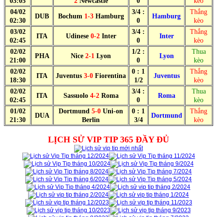
03:05
2
Newcastle
0
kèo
04/02
3/4 :
Thắng
DUB
Bochum
1-3
Hamburg
Hamburg
02:30
0
kèo
03/02
3/4 :
Thắng
ITA
Udinese
0-2
Inter
Inter
02:45
0
kèo
02/02
1/2 :
Thua
PHA
Nice
2-1
Lyon
Lyon
21:00
0
kèo
02/02
0 : 1
Thắng
ITA
Juventus
3-0
Fiorentina
Juventus
18:30
1/2
kèo
02/02
3/4 :
Thua
ITA
Sassuolo
4-2
Roma
Roma
02:45
0
kèo
01/02
Dortmund
5-0
Uni-on
0 : 1
Thắng
DUA
Dortmund
21:30
Berlin
3/4
kèo
LỊCH SỬ VIP TIP 365 ĐẦY ĐỦ