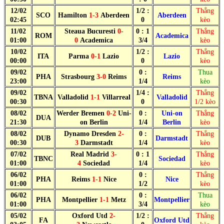
12/02
1/2 :
Thắng
SCO
Hamilton
1-3
Aberdeen
Aberdeen
02:45
0
kèo
11/02
Steaua Bucuresti
0-
0 : 1
Thắng
ROM
Academica
01:00
0
Academica
3/4
kèo
10/02
1/2 :
Thắng
ITA
Parma
0-1
Lazio
Lazio
00:00
0
kèo
09/02
0 :
Thua
PHA
Strasbourg
3-0
Reims
Reims
23:00
1/4
kèo
09/02
1/4 :
Thắng
TBNA
Valladolid
1-1
Villarreal
Valladolid
00:30
0
1/2 kèo
08/02
Werder Bremen
0-2
Uni-
0 :
Uni-on
Thắng
DUA
21:30
on Berlin
1/4
Berlin
kèo
08/02
Dynamo Dresden
2-
0 :
Thắng
DUB
Darmstadt
00:30
3
Darmstadt
1/4
kèo
07/02
Real Madrid
3-
0 : 1
Thắng
TBNC
Sociedad
01:00
4
Sociedad
1/4
kèo
06/02
0 :
Thắng
PHA
Reims
1-1
Nice
Nice
01:00
1/2
kèo
06/02
0 :
Thua
PHA
Montpellier
1-1
Metz
Montpellier
01:00
3/4
kèo
05/02
Oxford Utd
2-
1/2 :
Thắng
FA
Oxford Utd