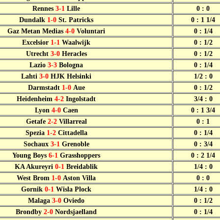
Rennes
3-1
Lille
0 : 0
Dundalk
1-0
St. Patricks
0 : 1 1/4
Gaz Metan Medias
4-0
Voluntari
0 : 1/4
Excelsior
1-1
Waalwijk
0 : 1/2
Utrecht
3-0
Heracles
0 : 1/2
Lazio
3-3
Bologna
0 : 1/4
Lahti
3-0
HJK Helsinki
1/2 : 0
Darmstadt
1-0
Aue
0 : 1/2
Heidenheim
4-2
Ingolstadt
3/4 : 0
Lyon
4-0
Caen
0 : 1 3/4
Getafe
2-2
Villarreal
0 : 1
Spezia
1-2
Cittadella
0 : 1/4
Sochaux
3-1
Grenoble
0 : 3/4
Young Boys
6-1
Grasshoppers
0 : 2 1/4
KA Akureyri
0-1
Breidablik
1/4 : 0
West Brom
1-0
Aston Villa
0 : 0
Gornik
0-1
Wisla Plock
1/4 : 0
Malaga
3-0
Oviedo
0 : 1/2
Brondby
2-0
Nordsjaelland
0 : 1/4