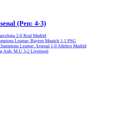
enal (Pen: 4-3)
arcelona 2-0 Real Madrid
ampions League: Bayern Munich 1-1 PSG
Champions League: Arsenal 1-0 Atletico Madrid
g Anh: M.U 3-2 Liverpool