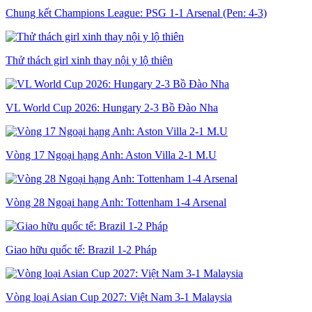
Chung kết Champions League: PSG 1-1 Arsenal (Pen: 4-3)
Thử thách girl xinh thay nội y lộ thiên
VL World Cup 2026: Hungary 2-3 Bồ Đào Nha
Vòng 17 Ngoại hạng Anh: Aston Villa 2-1 M.U
Vòng 28 Ngoại hạng Anh: Tottenham 1-4 Arsenal
Giao hữu quốc tế: Brazil 1-2 Pháp
Vòng loại Asian Cup 2027: Việt Nam 3-1 Malaysia