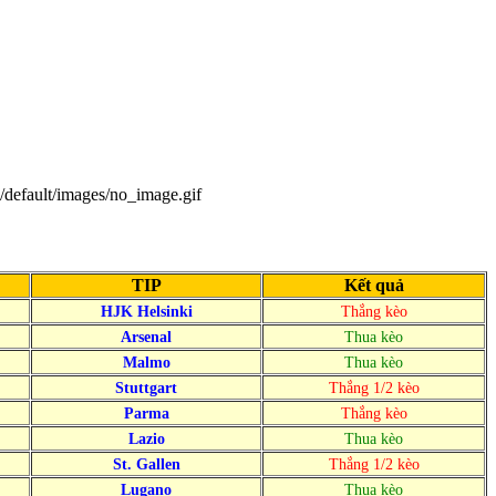
/default/images/no_image.gif
TIP
Kết quả
HJK Helsinki
Thắng kèo
Arsenal
Thua kèo
Malmo
Thua kèo
Stuttgart
Thắng 1/2 kèo
Parma
Thắng kèo
Lazio
Thua kèo
St. Gallen
Thắng 1/2 kèo
Lugano
Thua kèo