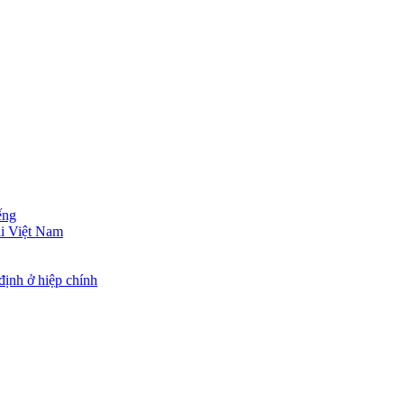
ếng
ại Việt Nam
ịnh ở hiệp chính