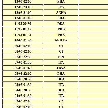
13/05 02:00
PHA
12/05 23:00
ITA
12/05 21:00
ANHA
12/05 01:00
PHA
11/05 20:30
DUA
11/05 01:45
PHB
11/05 01:45
PHB
10/05 01:45
ANH D2
09/05 02:00
C1
08/05 02:00
C1
07/05 22:30
FIN
07/05 01:30
ITA
06/05 01:45
TBNA
05/05 22:00
PHA
05/05 20:30
DUA
05/05 01:30
ITA
04/05 20:30
DUA
04/05 01:30
ITA
03/05 02:00
C2
02/05 02:00
C1