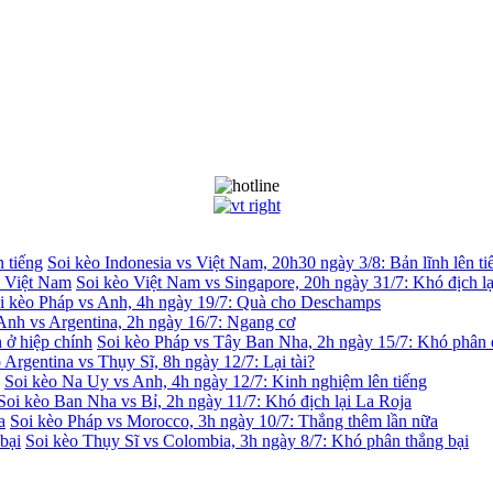
Soi kèo Indonesia vs Việt Nam, 20h30 ngày 3/8: Bản lĩnh lên ti
Soi kèo Việt Nam vs Singapore, 20h ngày 31/7: Khó địch l
i kèo Pháp vs Anh, 4h ngày 19/7: Quà cho Deschamps
Anh vs Argentina, 2h ngày 16/7: Ngang cơ
Soi kèo Pháp vs Tây Ban Nha, 2h ngày 15/7: Khó phân đ
 Argentina vs Thụy Sĩ, 8h ngày 12/7: Lại tài?
Soi kèo Na Uy vs Anh, 4h ngày 12/7: Kinh nghiệm lên tiếng
Soi kèo Ban Nha vs Bỉ, 2h ngày 11/7: Khó địch lại La Roja
Soi kèo Pháp vs Morocco, 3h ngày 10/7: Thắng thêm lần nữa
Soi kèo Thụy Sĩ vs Colombia, 3h ngày 8/7: Khó phân thắng bại