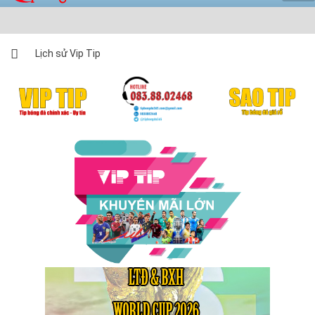
Lịch sử Vip Tip