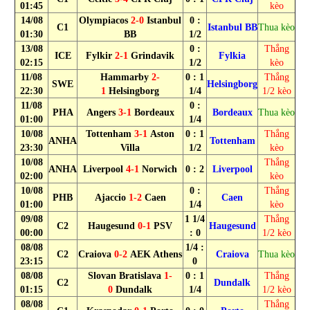
01:45
kèo
14/08
Olympiacos
2-0
Istanbul
0 :
C1
Istanbul BB
Thua kèo
01:30
BB
1/2
13/08
0 :
Thắng
ICE
Fylkir
2-1
Grindavik
Fylkia
02:15
1/2
kèo
11/08
Hammarby
2-
0 : 1
Thắng
SWE
Helsingborg
22:30
1
Helsingborg
1/4
1/2 kèo
11/08
0 :
PHA
Angers
3-1
Bordeaux
Bordeaux
Thua kèo
01:00
1/4
10/08
Tottenham
3-1
Aston
0 : 1
Thắng
ANHA
Tottenham
23:30
Villa
1/2
kèo
10/08
Thắng
ANHA
Liverpool
4-1
Norwich
0 : 2
Liverpool
02:00
kèo
10/08
0 :
Thắng
PHB
Ajaccio
1-2
Caen
Caen
01:00
1/4
kèo
09/08
1 1/4
Thắng
C2
Haugesund
0-1
PSV
Haugesund
00:00
: 0
1/2 kèo
08/08
1/4 :
C2
Craiova
0-2
AEK Athens
Craiova
Thua kèo
23:15
0
08/08
Slovan Bratislava
1-
0 : 1
Thắng
C2
Dundalk
01:15
0
Dundalk
1/4
1/2 kèo
08/08
Thắng