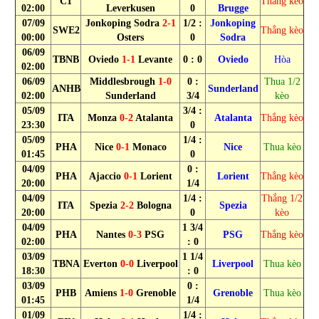
C1
Thắng kèo
02:00
Leverkusen
0
Brugge
07/09
Jonkoping Sodra
2-1
1/2 :
Jonkoping
SWE2
Thắng kèo
00:00
Osters
0
Sodra
06/09
TBNB
Oviedo
1-1
Levante
0 : 0
Oviedo
Hòa
02:00
06/09
Middlesbrough
1-0
0 :
Thua 1/2
ANHB
Sunderland
02:00
Sunderland
3/4
kèo
05/09
3/4 :
ITA
Monza
0-2
Atalanta
Atalanta
Thắng kèo
23:30
0
05/09
1/4 :
PHA
Nice
0-1
Monaco
Nice
Thua kèo
01:45
0
04/09
0 :
PHA
Ajaccio
0-1
Lorient
Lorient
Thắng kèo
20:00
1/4
04/09
1/4 :
Thắng 1/2
ITA
Spezia
2-2
Bologna
Spezia
20:00
0
kèo
04/09
1 3/4
PHA
Nantes
0-3
PSG
PSG
Thắng kèo
02:00
: 0
03/09
1 1/4
TBNA
Everton
0-0
Liverpool
Liverpool
Thua kèo
18:30
: 0
03/09
0 :
PHB
Amiens
1-0
Grenoble
Grenoble
Thua kèo
01:45
1/4
01/09
1/4 :