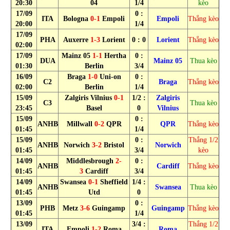
20:30
04
1/4
kèo
17/09
0 :
ITA
Bologna
0-1
Empoli
Empoli
Thắng kèo
20:00
1/4
17/09
PHA
Auxerre
1-3
Lorient
0 : 0
Lorient
Thắng kèo
02:00
17/09
Mainz 05
1-1
Hertha
0 :
DUA
Mainz 05
Thua kèo
01:30
Berlin
3/4
16/09
Braga
1-0
Uni-on
0 :
C2
Braga
Thắng kèo
02:00
Berlin
1/4
15/09
Zalgiris Vilnius
0-1
1/2 :
Zalgiris
C3
Thua kèo
23:45
Basel
0
Vilnius
15/09
0 :
ANHB
Millwall
0-2
QPR
QPR
Thắng kèo
01:45
1/4
15/09
0 :
Thắng 1/2
ANHB
Norwich
3-2
Bristol
Norwich
01:45
3/4
kèo
14/09
Middlesbrough
2-
0 :
ANHB
Cardiff
Thắng kèo
01:45
3
Cardiff
3/4
14/09
Swansea
0-1
Sheffield
1/4 :
ANHB
Swansea
Thua kèo
01:45
Utd
0
13/09
0 :
PHB
Metz
3-6
Guingamp
Guingamp
Thắng kèo
01:45
1/4
13/09
3/4 :
Thắng 1/2
ITA
Empoli
1-2
Roma
Roma