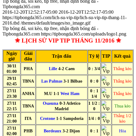
Tip bóng đá, soi kèo, tip free, nhận định bóng đá -
Tipbongda365.com
2016-12-20T12:52:17-05:00
2016-12-20T12:52:17-05:00
https://tipbongda365.com/lich-su-vip-tip/lich-su-vip-tip-thang-11-
2016.tbd
/themes/default/images/no_image.gif
Tip bóng đá, soi kèo, tip free, nhận định bóng đá -
Tipbongda365.com
https://tipbongda365.com/uploads/logo1.png
✬ LỊCH SỬ VIP TIP THÁNG 11/2016 ✬
Ngày
Giải
Trận đấu
Tỷ lệ
TIP
Kết quả
giờ
đấu
30/11
PHA
Lille
4-2 Caen
0 : 3/4
Thắng kèo
01:00
29/11
TBNA
Las Palmas
3-1 Bilbao
0 : 0
Thắng kèo
02:45
27/11
0 : 1
ANHA
M.U 1-1
West Ham
Thắng kèo
23:30
1/4
27/11
Osasuna
0-3 Atletico
1 1/2 :
TBNA
Thua kèo
22:15
Madrid
0
27/11
Thắng 1/2
ITA
Crotone
1-1 Sampdoria
1/4 : 0
21:00
kèo
27/11
PHB
Bordeaux
3-2 Dijon
0 : 1
Hòa
02:00