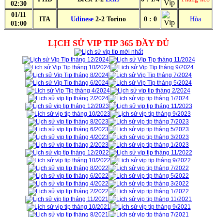
02:30
01/11
ITA
Udinese
2-2 Torino
0 : 0
Hòa
01:00
LỊCH SỬ VIP TIP 365 ĐẦY ĐỦ